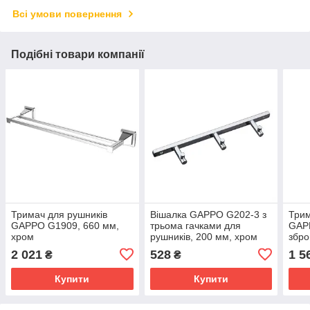
Всі умови повернення
Подібні товари компанії
Тримач для рушників
Вішалка GAPPO G202-3 з
Трим
GAPPO G1909, 660 мм,
трьома гачками для
GAP
хром
рушників, 200 мм, хром
збро
2 021
528
1 5
₴
₴
Купити
Купити