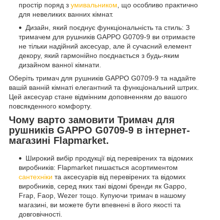
простір поряд з
умивальником
, що особливо практично
для невеликих ванних кімнат.
Дизайн, який поєднує функціональність та стиль: З
тримачем для рушників GAPPO G0709-9 ви отримаєте
не тільки надійний аксесуар, але й сучасний елемент
декору, який гармонійно поєднається з будь-яким
дизайном ванної кімнати.
Оберіть тримач для рушників GAPPO G0709-9 та надайте
вашій ванній кімнаті елегантний та функціональний штрих.
Цей аксесуар стане відмінним доповненням до вашого
повсякденного комфорту.
Чому варто замовити Тримач для
рушників GAPPO G0709-9 в інтернет-
магазині Flapmarket.
Широкий вибір продукції від перевірених та відомих
виробників: Flapmarket пишається асортиментом
сантехніки
та аксесуарів від перевірених та відомих
виробників, серед яких такі відомі бренди як Gappo,
Frap, Faop, Wezer тощо. Купуючи тримач в нашому
магазині, ви можете бути впевнені в його якості та
довговічності.