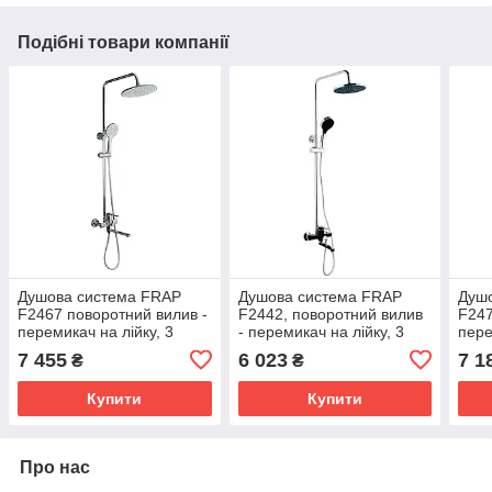
Подібні товари компанії
Душова система FRAP
Душова система FRAP
Душ
F2467 поворотний вилив -
F2442, поворотний вилив
F247
перемикач на лійку, 3
- перемикач на лійку, 3
пере
режими, хром
режими, чорний/хром
функ
7 455
6 023
7 1
₴
₴
Купити
Купити
Про нас