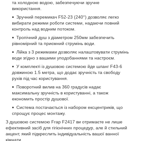
та холодною водою, забезпечуючи зручне
використання.
Зручний перемикач F52-23 (240°) дозволяє легко
вибирати режими роботи системи, надаючи повний
контроль над водним потоком.
Тропічний душ з діаметром 250мм забезпечить
рівномірний та приємний струмінь води.
Лійка з 3 режимами дозволяє налаштовувати струмінь
води згідно з вашими уподобаннями та настроєм.
У комплекті із душовою системою йде шланг F43-6
довжиною 1.5 метра, що додає зручність та свободу
рухів під час користування.
Поворотний вилив на 360 градусів надає
максимальну зручність в користуванні, а також
економить простір душової.
Система постачається із набором ексцентриків, що
спрощує процес монтажу.
З душовою системою Frap F2417 ви отримаєте не лише
ефективний засіб для гігієнічних процедур, але й стильний
акцент, який підкреслить індивідуальність вашої ванної
кімнати.