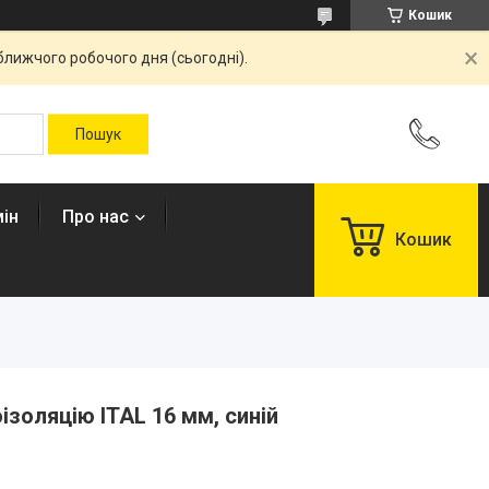
Кошик
ближчого робочого дня (сьогодні).
ін
Про нас
Кошик
ізоляцію ITAL 16 мм, синій