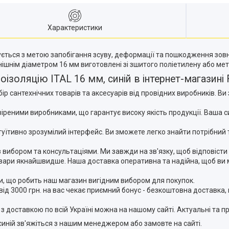
Характеристики
вується з метою запобігання зсуву, деформації та пошкодження зов
ішнім діаметром 16 мм виготовлені зі зшитого поліетилену або мет
ізоляцію ITAL 16 мм, синій в інтернет-магазині 
 сантехнічних товарів та аксесуарів від провідних виробників. Ви 
евіреними виробниками, що гарантує високу якість продукції. Ваша
туїтивно зрозумілий інтерфейс. Ви зможете легко знайти потрібний 
з вибором та консультаціями. Ми завжди на зв'язку, щоб відповісти
вари якнайшвидше. Наша доставка оперативна та надійна, щоб ви 
ари, що робить наш магазин вигідним вибором для покупок.
ід 3000 грн. на вас чекає приємний бонус - безкоштовна доставка,
 з доставкою по всій Україні можна на нашому сайті. Актуальні та п
синій зв'яжіться з нашим менеджером або замовте на сайті.