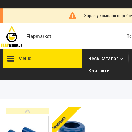
Зараз у компанії неробо
Flapmarket
Меню
Весь каталог
Контакти
Опалювальна техніка
Змішувачі
Гігієнічні душі
Душова програма
Душові трапи, дренажні
Новинка
канали
Аксесуари для ванної