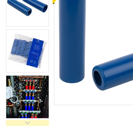
кімнати
Запчастини та комплектуючі
Гнучкі шланги (підведення)
Кухонні мийки
Рушникосушарки
Матеріали для влаштування
теплої підлоги
Запірно-регулююча
арматура
Фільтри для води
Насосне обладнання
Інструмент
Пакувальні сантехнічні
матеріали