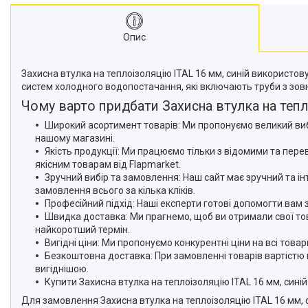
Опис
Захисна втулка на теплоізоляцію ITAL 16 мм, синій використо
систем холодного водопостачання, які включають труби з зовн
Чому варто придбати Захисна втулка на тепло
Широкий асортимент товарів: Ми пропонуємо великий вибір
нашому магазині.
Якість продукції: Ми працюємо тільки з відомими та пер
якісним товарам від Flapmarket.
Зручний вибір та замовлення: Наш сайт має зручний та ін
замовлення всього за кілька кліків.
Професійний підхід: Наші експерти готові допомогти вам 
Швидка доставка: Ми прагнемо, щоб ви отримали свої то
найкоротший термін.
Вигідні ціни: Ми пропонуємо конкурентні ціни на всі тов
Безкоштовна доставка: При замовленні товарів вартістю в
вигіднішою.
Купити Захисна втулка на теплоізоляцію ITAL 16 мм, синій
Для замовлення Захисна втулка на теплоізоляцію ITAL 16 мм, 