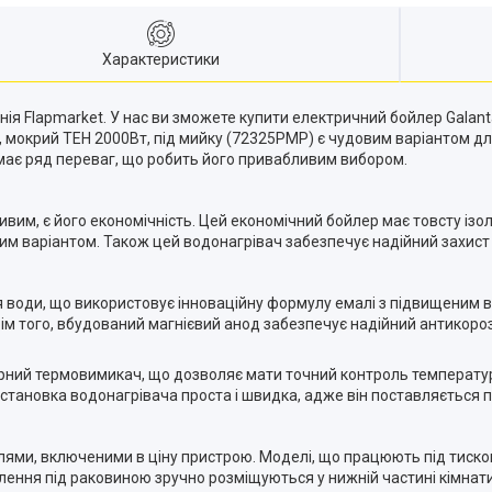
Характеристики
нія Flapmarket. У нас ви зможете купити електричний бойлер Gala
, мокрий ТЕН 2000Вт, під мийку (72325PMP) є чудовим варіантом д
має ряд переваг, що робить його привабливим вибором.
им, є його економічність. Цей економічний бойлер має товсту ізоляц
им варіантом. Також цей водонагрівач забезпечує надійний захист
я води, що використовує інноваційну формулу емалі з підвищеним вм
ім того, вбудований магнієвий анод забезпечує надійний антикороз
лярний термовимикач, що дозволяє мати точний контроль температу
установка водонагрівача проста і швидка, адже він поставляється 
лями, включеними в ціну пристрою. Моделі, що працюють під тиск
лення під раковиною зручно розміщуються у нижній частині кімнат