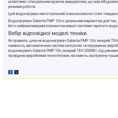
шлангами і спеціальним краном змішувачем, що має вбудовани
режими роботи.
Цей водонагрівач виготовлений із високоякісної сталі товщино
Водонагрівач Galanta PMP 10л є ідеальним варіантом для тих, х
його найважливішим елементом вашої системи гарячого водо
Вибір відповідної моделі техніки.
Як правило, ціна на водонагрівач Galanta PMP 10л, мокрий ТЕН
наявність автоматичних систем контролю та керування, виробн
водонагрівач Galanta PMP 10л, мокрий ТЕН 2000Вт, під ракови
провідних виробників теплотехніки, які мають заслужену пошан