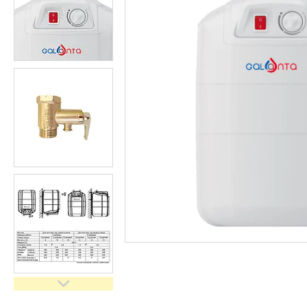
кімнати
Запчастини та комплектуючі
Гнучкі шланги (підведення)
Кухонні мийки
Рушникосушарки
Матеріали для влаштування
теплої підлоги
Запірно-регулююча
арматура
Фільтри для води
Насосне обладнання
Інструмент
Пакувальні сантехнічні
матеріали