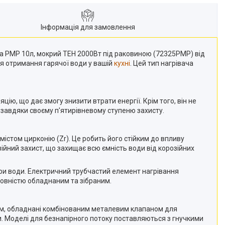
Інформація для замовлення
nta PMP 10л, мокрий ТЕН 2000Вт під раковиною (72325PMP) від
ля отримання гарячої води у вашій
кухні
. Цей тип нагрівача
ію, що дає змогу знизити втрати енергії. Крім того, він не
 завдяки своєму п'ятирівневому ступеню захисту.
істом цирконію (Zr). Це робить його стійким до впливу
ійний захист, що захищає всю ємність води від корозійних
ри води. Електричний трубчастий елемент нагрівання
повністю обладнаним та зібраним.
ом, обладнані комбінованим металевим клапаном для
и. Моделі для безнапірного потоку поставляються з гнучкими