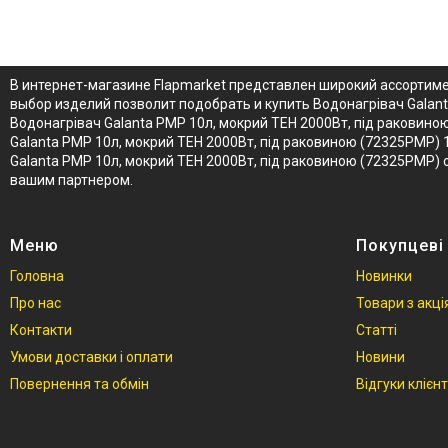
В интернет-магазине Flapmarket представлен широкий ассортиме
выбор изделий позволит подобрать и купить Водонагрівач Galan
Водонагрівач Galanta PMP 10л, мокрий ТЕН 2000Вт, під раковин
Galanta PMP 10л, мокрий ТЕН 2000Вт, під раковиною (72325PMP) 
Galanta PMP 10л, мокрий ТЕН 2000Вт, під раковиною (72325PMP)
вашим партнером.
Меню
Покупцеві
Головна
Новинки
Про нас
Товари з акц
Контакти
Статті
Умови доставки і оплати
Новини
Повернення та обмін
Відгуки клієнт