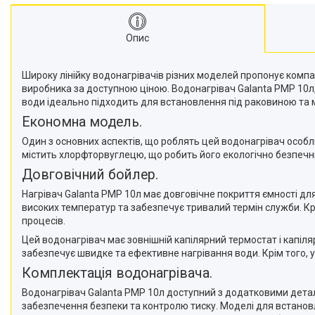
Опис
Широку лінійку водонагрівачів різних моделей пропонує компа
виробника за доступною ціною. Водонагрівач Galanta PMP 10л
води ідеально підходить для встановлення під раковиною та 
Економна модель.
Один з основних аспектів, що роблять цей водонагрівач особлив
містить хлорфторвуглецю, що робить його екологічно безпечн
Довговічний бойлер.
Нагрівач Galanta PMP 10л має довговічне покриття ємності дл
високих температур та забезпечує тривалий термін служби. Кр
процесів.
Цей водонагрівач має зовнішній капілярний термостат і капі
забезпечує швидке та ефективне нагрівання води. Крім того, 
Комплектація водонагрівача.
Водонагрівач Galanta PMP 10л доступний з додатковими дета
забезпечення безпеки та контролю тиску. Моделі для встанов