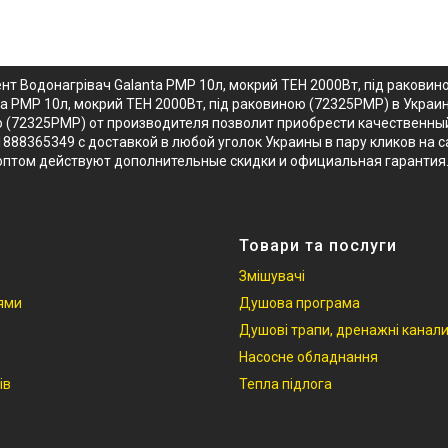
нт Водонагрівач Galanta PMP 10л, мокрий ТЕН 2000Вт, під ракови
ta PMP 10л, мокрий ТЕН 2000Вт, під раковиною (72325PMP) в Украи
ою (72325PMP) от производителя позволит приобрести качественны
1888365349 с доставкой в любой уголок Украины в пару кликов на 
 оптом действуют дополнительные скидки и официальная гарантия
Товари та послуги
Змішувачі
іями
Душова програма
Душові трапи, дренажні канал
Насосне обладнання
ів
Тепла підлога