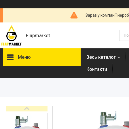
Зараз у компанії неро
Flapmarket
Меню
Весь каталог
Контакти
Опалювальна техніка
Змішувачі
Гігієнічні душі
Душова програма
Душові трапи, дренажні
канали
Аксесуари для ванної