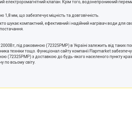
й електроромагнітний клапан. Крім того, водонепроникний переми
ю 1,8 мм, що забезпечує міцність та довговічність.
то шукає компактний, ефективний і надійний нагрівач води для своє
постачання.
 2000Вт, під раковиною (72325PMP) в Україні залежить від таких по
ика техніки тощо. Функціонал сайту компанії Flapmarket забезпеч
ною (72325PMP) з доставкою до будь-якого населеного пункту краї
у по всьому світу.