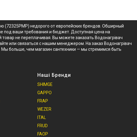
ною (72325PMP) недорого от европейских брендов. Обширный
не под ваши требования и бюджет. Доступная цена на
й товар не переплачивая. Вы можете заказать Водонагрівач
сайте или связаться с нашим менеджером. На заказ Водонагрівач
. Мы больше, чем магазин сантехники — мы стремимся быть
Наші Бренди
SHIMGE
GAPPO
и
FRAP
WEZER
ITAL
FRUD
FAOP