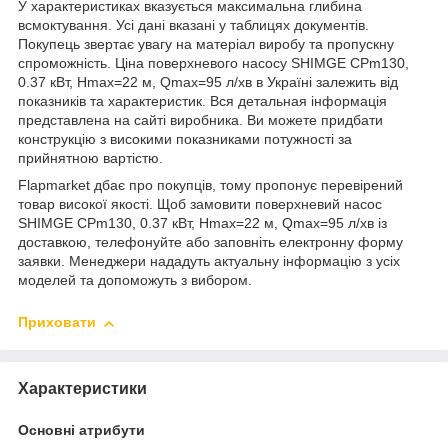
У характеристиках вказується максимальна глибина
всмоктування. Усі дані вказані у таблицях документів.
Покупець звертає увагу на матеріал виробу та пропускну
спроможність. Ціна поверхневого насосу SHIMGE CPm130,
0.37 кВт, Нmax=22 м, Qmax=95 л/хв в Україні залежить від
показників та характеристик. Вся детальная інформація
представлена на сайті виробника. Ви можете придбати
конструкцію з високими показниками потужності за
прийнятною вартістю.
Flapmarket дбає про покупців, тому пропонує перевірений
товар високої якості. Щоб замовити поверхневий насос
SHIMGE CPm130, 0.37 кВт, Нmax=22 м, Qmax=95 л/хв із
доставкою, телефонуйте або заповніть електронну форму
заявки. Менеджери нададуть актуальну інформацію з усіх
моделей та допоможуть з вибором.
Приховати
Характеристики
Основні атрибути