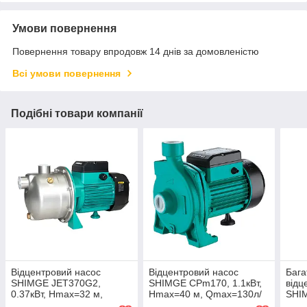
Умови повернення
Повернення товару впродовж 14 днів за домовленістю
Всі умови повернення
Подібні товари компанії
Відцентровий насос
Відцентровий насос
Бага
SHIMGE JET370G2,
SHIMGE CPm170, 1.1кВт,
відц
0.37кВт, Нmax=32 м,
Нmax=40 м, Qmax=130л/
SHI
Qmax=60л/хв
хв
кВт,