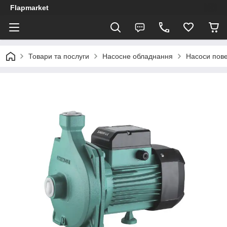
Flapmarket
Товари та послуги
Насосне обладнання
Насоси пове