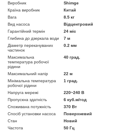
Виробник
Shimge
Країна виробник
Китай
Вага
8.5 кг
Вид насоса
Відцентровий
Гарантійний термін
24 міс
Глибина до дзеркала води
7 м
Діаметр перекачуваних
0.2 мм
частинок
Максимальна
40 град.
температура робочої
рідини
Максимальний напір
22 м
Мінімальна температура
1 град.
робочої рідини
Напруга мережі
220~240 В
Пропускна здатність
6 куб.м/год
Споживана потужність
370 Вт
Спосіб установки насоса
Поверхневий
Стан
Новий
Частота
50 Гц