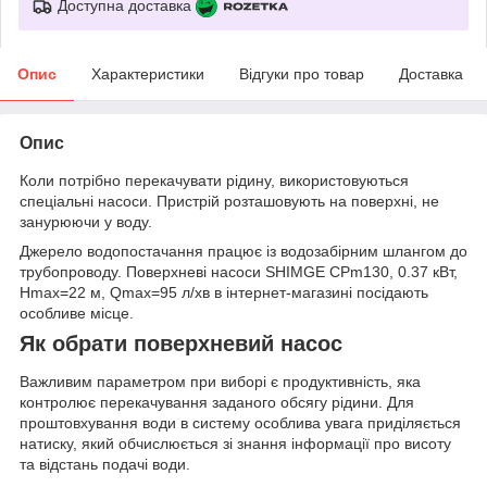
Доступна доставка
Опис
Характеристики
Відгуки про товар
Доставка
Опис
Коли потрібно перекачувати рідину, використовуються
спеціальні насоси. Пристрій розташовують на поверхні, не
занурюючи у воду.
Джерело водопостачання працює із водозабірним шлангом до
трубопроводу. Поверхневі насоси SHIMGE CPm130, 0.37 кВт,
Нmax=22 м, Qmax=95 л/хв в інтернет-магазині посідають
особливе місце.
Як обрати поверхневий насос
Важливим параметром при виборі є продуктивність, яка
контролює перекачування заданого обсягу рідини. Для
проштовхування води в систему особлива увага приділяється
натиску, який обчислюється зі знання інформації про висоту
та відстань подачі води.