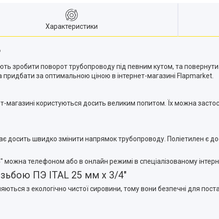
Характеристики
?
ляють зробити поворот трубопроводу під певним кутом, та повернути
 придбати за оптимальною ціною в інтернет-магазині Flapmarket.
рнет-магазині користуються досить великим попитом. Їх можна засто
агає досить швидко змінити напрямок трубопроводу. Поліетилен є д
4" можна телефоном або в онлайн режимі в спеціалізованому інтерн
ізьбою ПЭ ITAL 25 мм х 3/4"
вляються з екологічно чистої сировини, тому вони безпечні для пос