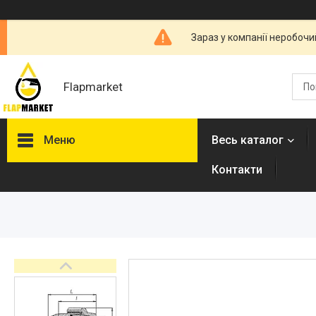
Зараз у компанії неробочи
Flapmarket
Меню
Весь каталог
Контакти
Опалювальна техніка
Змішувачі
Гігієнічні душі
Душова програма
Душові трапи, дренажні
канали
Аксесуари для ванної