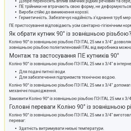
Добре переносять вплив хімічних рідких речовин та сер
ПЕ трійники не втрачають свою форму, не деформуються
Вироби стійкі до виникнення корозії.
Герметичність. Забезпечує надійність з'єднання труб м
ПЕ пристосування відповідають усім санітарно-гігієнічним но
Як обрати кутник 90° із зовнішньою різьбою
Коліно 90° із зовнішньою різьбою ПЭ ITAL 25 мм х 3/4" дозво
зовнішньою різьбою поліетиленовий ITAL від виробника можна
Монтаж та застосування ПЕ кутників 90°
Коліно 90° із зовнішньою різьбою ПЭ ITAL 25 мм х 3/4" в інте
Для подачі питної води.
Для забезпечення підприємств технічною водою.
Коліно 90° із зовнішньою різьбою ПЭ ITAL 25 мм х 3/4" допом
механічні пошкодження.
Замовити Коліно 90° із зовнішньою різьбою ПЭ ITAL 25 мм х 3/
Головні переваги Коліно 90° із зовнішньою р
Коліно 90° із зовнішньою різьбою ПЭ ITAL 25 мм х 3/4" вигото
переваг:
Здатність витримувати низькі температури.