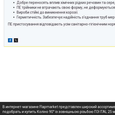
Добре переносять вплив хімічних рідких речовин та сер
ПЕ трійники не втрачають свою форму, не деформуються
Вироби стійкі до виникнення корозії.
Герметичність. Забезпечує надійність з'єднання труб м
ПЕ пристосування відповідають усім санітарно-гігієнічним но
В интернет-магазине Flapmarket представлен широкий ассортимен
подобрать и купить Коліно 90° із зовнішньою різьбою ПЭ ITAL 25 