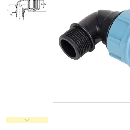
кімнати
Запчастини та комплектуючі
Гнучкі шланги (підведення)
Кухонні мийки
Рушникосушарки
Матеріали для влаштування
теплої підлоги
Запірно-регулююча
арматура
Фільтри для води
Насосне обладнання
Інструмент
Пакувальні сантехнічні
матеріали