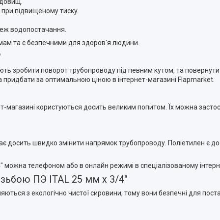
едовищ.
 при підвищеному тиску.
ереж водопостачання.
рмам та є безпечними для здоров'я людини.
?
ляють зробити поворот трубопроводу під певним кутом, та повернути
 придбати за оптимальною ціною в інтернет-магазині Flapmarket.
рнет-магазині користуються досить великим попитом. Їх можна засто
агає досить швидко змінити напрямок трубопроводу. Поліетилен є д
4" можна телефоном або в онлайн режимі в спеціалізованому інтерн
ізьбою ПЭ ITAL 25 мм х 3/4"
вляються з екологічно чистої сировини, тому вони безпечні для пос