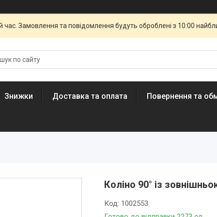
й час. Замовлення та повідомлення будуть оброблені з 10:00 найбли
Знижки
Доставка та оплата
Повернення та обм
Коліно 90° із зовнішньо
Код:
1002553
Готово до відправки 2273 од.