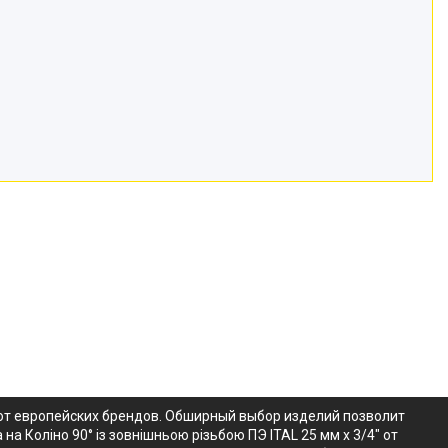
о от европейских брендов. Обширный выбор изделий позволит
а Коліно 90° із зовнішньою різьбою ПЭ ITAL 25 мм х 3/4" от