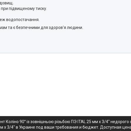
едовищ.
 при підвищеному тиску.
ереж водопостачання.
рмам та є безпечними для здоров'я людини.
т Коліно 90° із зовнішньою різьбою ПЭ ITAL 25 мм х 3/4" недорог
мм х 3/4" в Украине под ваши требования и бюджет. Доступная цена н