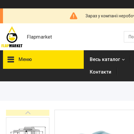
Зараз у компанії неробо
Flapmarket
Меню
Весь каталог
Контакти
Опалювальна техніка
Змішувачі
Гігієнічні душі
Душова програма
Душові трапи, дренажні
канали
Аксесуари для ванної