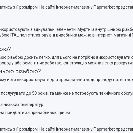
читись з її розміром. На сайті інтернет-магазину Flapmarket предс
користовують з'єднувальні елементи. Муфти із внутрішньою різьб
бою ITAL поліетиленову від виробника можна в інтернет-магазині F
бою?
ою різьбою досить легко, для цього не потрібно використовувати 
роводу або ремонтних роботах, конструкцію можна легко розкрутити
шньою різьбою?
ому його використовують для прокладання водопроводу питної води
 послугувати до 50 років, та майже не потребують технічного обсл
та низьких температур.
жна придбати за привабливою ціною.
читись з її розміром. На сайті інтернет-магазину Flapmarket предс