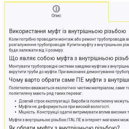
Опис
Використання муфт із внутрішньою різьбою
Коли потрібно проводити монтаж або ремонт трубопроводів ви
розгалуження трубопроводів. Купити муфту з внутрішньою різь
буде залежати від її розміру.
Що являє собою муфта з внутрішньою різь
Монтувати трубопровідні системи завдяки муфтам з внутрішнь
вкрутити труби до муфти. При виконанні демонтування трубоп
Чому варто обрати саме ПЕ муфти з внутрі
Поліетилен вважається екологічно чистим матеріалом, саме т
поліетилену мають ряд таких переваг:
Довгий строк експлуатації. Вироби із поліетилену можуть
Муфти не деформуються при високій вологості.
Міцність. Конструкції здатні витримувати вплив високих 
Муфти з внутрішньою різьбою ITAL ПЕ в інтернет-магазині мо
Як обрати муфту з внутрішньою різьбою?