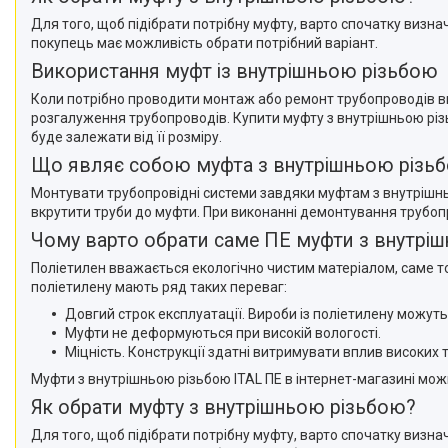
Для того, щоб підібрати потрібну муфту, варто спочатку визна
покупець має можливість обрати потрібний варіант.
Використання муфт із внутрішньою різьбою
Коли потрібно проводити монтаж або ремонт трубопроводів ви
розгалуження трубопроводів. Купити муфту з внутрішньою різь
буде залежати від її розміру.
Що являє собою муфта з внутрішньою різь
Монтувати трубопровідні системи завдяки муфтам з внутрішнь
вкрутити труби до муфти. При виконанні демонтування трубоп
Чому варто обрати саме ПЕ муфти з внутрі
Поліетилен вважається екологічно чистим матеріалом, саме т
поліетилену мають ряд таких переваг:
Довгий строк експлуатації. Вироби із поліетилену можуть
Муфти не деформуються при високій вологості.
Міцність. Конструкції здатні витримувати вплив високих 
Муфти з внутрішньою різьбою ITAL ПЕ в інтернет-магазині мо
Як обрати муфту з внутрішньою різьбою?
Для того, щоб підібрати потрібну муфту, варто спочатку визна