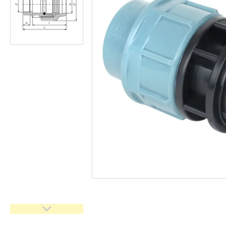
кімнати
Запчастини та комплектуючі
Гнучкі шланги (підведення)
Кухонні мийки
Рушникосушарки
Матеріали для влаштування
теплої підлоги
Запірно-регулююча
арматура
Фільтри для води
Насосне обладнання
Інструмент
Пакувальні сантехнічні
матеріали