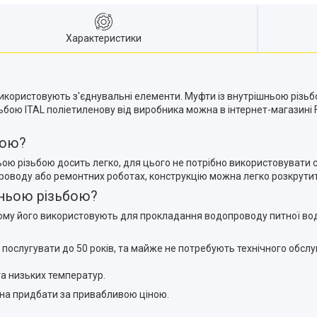
Характеристики
користовують з'єднувальні елементи. Муфти із внутрішньою різьб
бою ITAL поліетиленову від виробника можна в інтернет-магазині F
бою?
ою різьбою досить легко, для цього не потрібно використовувати 
роводу або ремонтних роботах, конструкцію можна легко розкрутити
шньою різьбою?
ому його використовують для прокладання водопроводу питної води
 послугувати до 50 років, та майже не потребують технічного обсл
та низьких температур.
жна придбати за привабливою ціною.