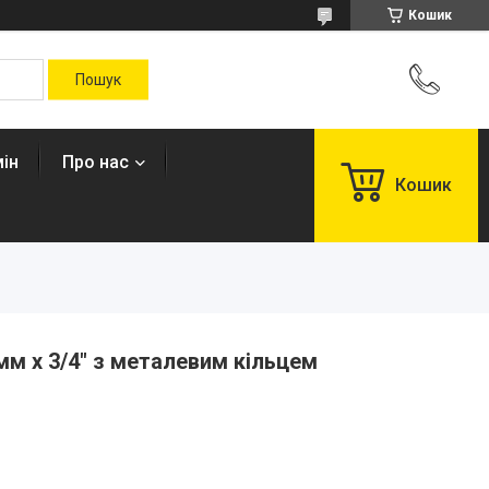
Кошик
ін
Про нас
Кошик
мм х 3/4" з металевим кільцем