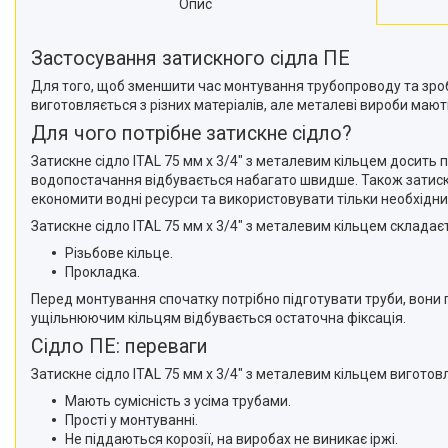
Опис
Застосування затискного сідла ПЕ
Для того, щоб зменшити час монтування трубопроводу та зроби
виготовляється з різних матеріалів, але металеві вироби маю
Для чого потрібне затискне сідло?
Затискне сідло ITAL 75 мм х 3/4" з металевим кільцем досить
водопостачання відбувається набагато швидше. Також затискн
економити водні ресурси та використовувати тільки необхідни
Затискне сідло ITAL 75 мм х 3/4" з металевим кільцем складаєт
Різьбове кільце.
Прокладка.
Перед монтування спочатку потрібно підготувати труби, вони п
ущільнюючим кільцям відбувається остаточна фіксація.
Сідло ПЕ: переваги
Затискне сідло ITAL 75 мм х 3/4" з металевим кільцем виготов
Мають сумісність з усіма трубами.
Прості у монтуванні.
Не піддаються корозії, на виробах не виникає іржі.