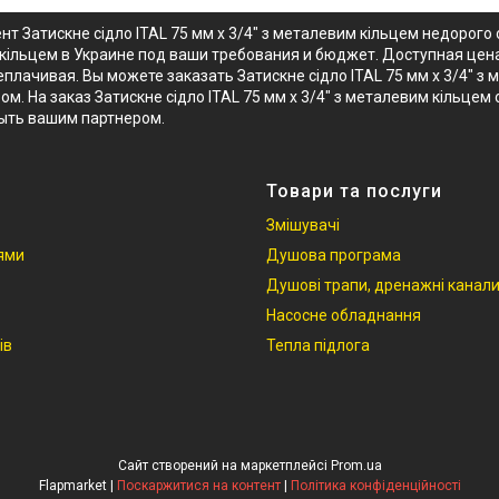
т Затискне сідло ITAL 75 мм х 3/4" з металевим кільцем недорог
 кільцем в Украине под ваши требования и бюджет. Доступная цена 
лачивая. Вы можете заказать Затискне сідло ITAL 75 мм х 3/4" з 
ом. На заказ Затискне сідло ITAL 75 мм х 3/4" з металевим кільц
быть вашим партнером.
Товари та послуги
Змішувачі
іями
Душова програма
Душові трапи, дренажні канал
Насосне обладнання
ів
Тепла підлога
Сайт створений на маркетплейсі
Prom.ua
Flapmarket |
Поскаржитися на контент
|
Політика конфіденційності