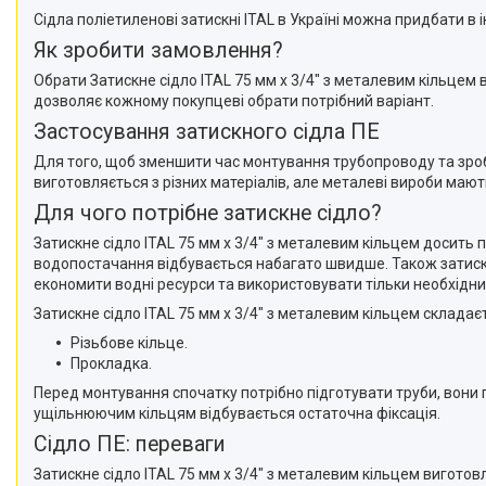
Сідла поліетиленові затискні ITAL в Україні можна придбати в 
Як зробити замовлення?
Обрати Затискне сідло ITAL 75 мм х 3/4" з металевим кільцем 
дозволяє кожному покупцеві обрати потрібний варіант.
Застосування затискного сідла ПЕ
Для того, щоб зменшити час монтування трубопроводу та зроби
виготовляється з різних матеріалів, але металеві вироби маю
Для чого потрібне затискне сідло?
Затискне сідло ITAL 75 мм х 3/4" з металевим кільцем досить
водопостачання відбувається набагато швидше. Також затискн
економити водні ресурси та використовувати тільки необхідни
Затискне сідло ITAL 75 мм х 3/4" з металевим кільцем складаєт
Різьбове кільце.
Прокладка.
Перед монтування спочатку потрібно підготувати труби, вони п
ущільнюючим кільцям відбувається остаточна фіксація.
Сідло ПЕ: переваги
Затискне сідло ITAL 75 мм х 3/4" з металевим кільцем виготов