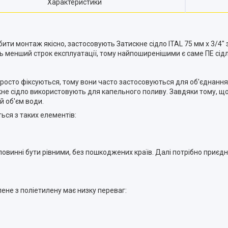
Характеристики
ти монтаж якісно, застосовують Затискне сідло ITAL 75 мм х 3/4" 
ть менший строк експлуатації, тому найпоширенішими є саме ПЕ сідл
 просто фіксуються, тому вони часто застосовуються для об'єднанн
е сідло використовують для капельного поливу. Завдяки тому, що
й об'єм води.
ься з таких елементів:
овинні бути рівними, без пошкоджених країв. Далі потрібно приєдн
лене з поліетилену має низку переваг: