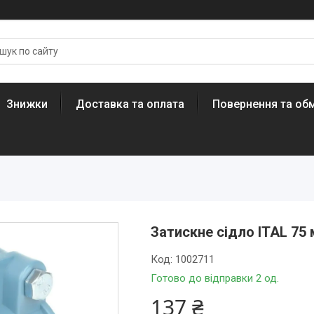
Знижки
Доставка та оплата
Повернення та обм
Затискне сідло ITAL 75 
Код:
1002711
Готово до відправки 2 од.
137 ₴