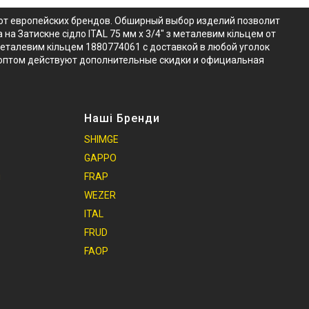
о от европейских брендов. Обширный выбор изделий позволит
на Затискне сідло ITAL 75 мм х 3/4" з металевим кільцем от
металевим кільцем 1880774061 с доставкой в любой уголок
ем оптом действуют дополнительные скидки и официальная
Наші Бренди
SHIMGE
GAPPO
и
FRAP
WEZER
ITAL
FRUD
FAOP