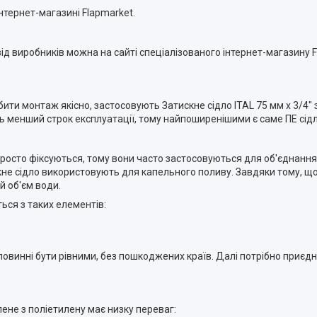
інтернет-магазині Flapmarket.
від виробників можна на сайті спеціалізованого інтернет-магазину 
ти монтаж якісно, застосовують Затискне сідло ITAL 75 мм х 3/4" 
ть менший строк експлуатації, тому найпоширенішими є саме ПЕ сідл
 просто фіксуються, тому вони часто застосовуються для об'єднанн
е сідло використовують для капельного поливу. Завдяки тому, що
й об'єм води.
ься з таких елементів:
овинні бути рівними, без пошкоджених країв. Далі потрібно приєдн
лене з поліетилену має низку переваг: