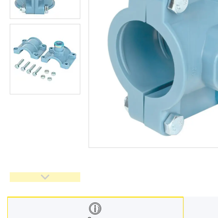
Запчастини та комплектуючі
Гнучкі шланги (підведення)
Кухонні мийки
Рушникосушарки
Матеріали для влаштування
теплої підлоги
Запірно-регулююча
арматура
Фільтри для води
Насосне обладнання
Інструмент
Пакувальні сантехнічні
матеріали