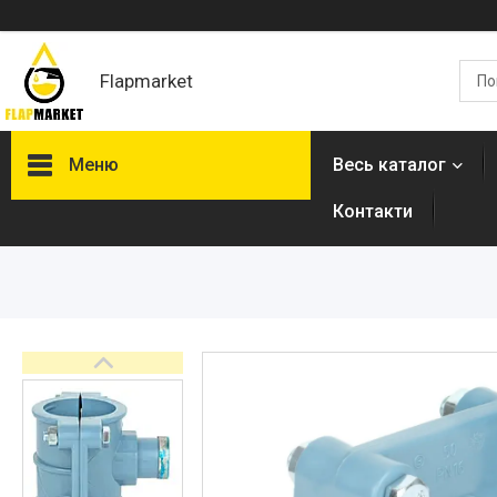
Flapmarket
Меню
Весь каталог
Контакти
Опалювальна техніка
Змішувачі
Гігієнічні душі
Душова програма
Душові трапи, дренажні
канали
Аксесуари для ванної
кімнати