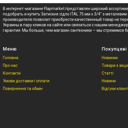
В интернет-магазине Flapmarket представлен широкий ассортимен
подобрать и купить Затискне сідло ITAL 75 мм х 3/4" з металевим
производителя позволит приобрести качественный товар не переп
Украины в пару кликов на сайте или связаться с нашим менеджер
гарантия. Мы больше, чем магазин сантехники — мы стремимся 
Меню
Покупцеві
Головна
Новинки
Про нас
Товари з акц
Контакти
Статті
Умови доставки і оплати
Новини
Повернення та обмін
Відгуки клієнт