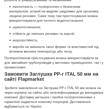
роблять їх універсальними та незмінними:
екологічність — поліпропілен є безпечним
матеріалом, котрий не виділяє шкідливих для організму
людини речовин. Саме тому такі пристосування можна
використовувати для питного водопостачання;
шумопоглинання;
стійкість до хімічних речовин та корозії;
морозостійкість;
вироби не змінюють своєї форми та властивостей під
впливом високих температур або тиску.
Поліпропіленові пристосування можна використовувати як
для звичайних трубопроводів у житлових приміщеннях, так і у
промислових.
Замовити Заглушка PP-r ITAL 50 мм на
сайті Flapmarket
Зробити замовлення на Заглушка PP-r ITAL 50 мм можна на
через корзину на сайты або зателефонувавши до менеджера
компанії. Доставка заглушок і пробок поліпропіленових з
гарантією надається кожному покупцеві. Доставлення
відбувається по Україні.