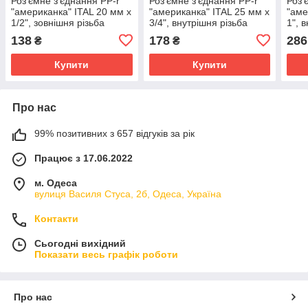
Роз'ємне з'єднання PP-r
Роз'ємне з'єднання PP-r
Роз'
"американка" ITAL 20 мм х
"американка" ITAL 25 мм х
"аме
1/2", зовнішня різьба
3/4", внутрішня різьба
1", 
138
178
286
₴
₴
Купити
Купити
Про нас
99% позитивних з 657 відгуків за рік
Працює з 17.06.2022
м. Одеса
вулиця Василя Стуса, 2б, Одеса, Україна
Контакти
Сьогодні вихідний
Показати весь графік роботи
Про нас