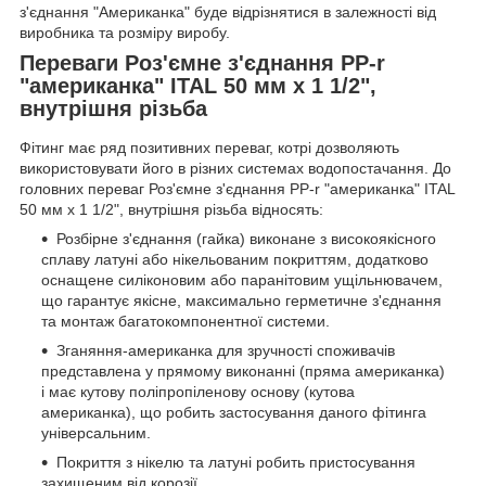
з'єднання "Американка" буде відрізнятися в залежності від
виробника та розміру виробу.
Переваги Роз'ємне з'єднання PP-r
"американка" ITAL 50 мм х 1 1/2",
внутрішня різьба
Фітинг має ряд позитивних переваг, котрі дозволяють
використовувати його в різних системах водопостачання. До
головних переваг Роз'ємне з'єднання PP-r "американка" ITAL
50 мм х 1 1/2", внутрішня різьба відносять:
Розбірне з'єднання (гайка) виконане з високоякісного
сплаву латуні або нікельованим покриттям, додатково
оснащене силіконовим або паранітовим ущільнювачем,
що гарантує якісне, максимально герметичне з'єднання
та монтаж багатокомпонентної системи.
Зганяння-американка для зручності споживачів
представлена у прямому виконанні (пряма американка)
і має кутову поліпропіленову основу (кутова
американка), що робить застосування даного фітинга
універсальним.
Покриття з нікелю та латуні робить пристосування
захищеним від корозії.