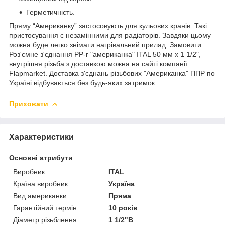
Герметичність.
Пряму “Американку” застосовують для кульових кранів. Такі
пристосування є незамінними для радіаторів. Завдяки цьому
можна буде легко знімати нагрівальний прилад. Замовити
Роз'ємне з'єднання PP-r "американка" ITAL 50 мм х 1 1/2",
внутрішня різьба з доставкою можна на сайті компанії
Flapmarket. Доставка з'єднань різьбових "Американка" ППР по
Україні відбувається без будь-яких затримок.
Приховати
Характеристики
Основні атрибути
Виробник
ITAL
Країна виробник
Україна
Вид американки
Пряма
Гарантійний термін
10 років
Діаметр різьблення
1 1/2"В