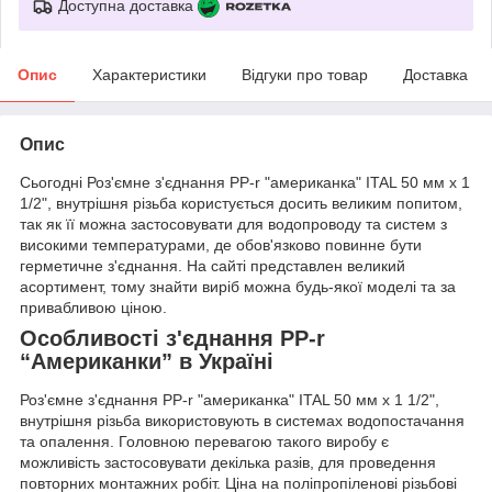
Доступна доставка
Опис
Характеристики
Відгуки про товар
Доставка
Опис
Сьогодні Роз'ємне з'єднання PP-r "американка" ITAL 50 мм х 1
1/2", внутрішня різьба користується досить великим попитом,
так як її можна застосовувати для водопроводу та систем з
високими температурами, де обов'язково повинне бути
герметичне з'єднання. На сайті представлен великий
асортимент, тому знайти виріб можна будь-якої моделі та за
привабливою ціною.
Особливості з'єднання PP-r
“Американки” в Україні
Роз'ємне з'єднання PP-r "американка" ITAL 50 мм х 1 1/2",
внутрішня різьба використовують в системах водопостачання
та опалення. Головною перевагою такого виробу є
можливість застосовувати декілька разів, для проведення
повторних монтажних робіт. Ціна на поліпропіленові різьбові