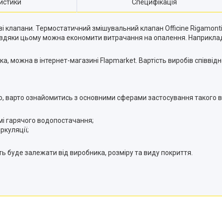
истики
Специфікація
клапани. Термостатичний змішувальний клапан Officine Rigamonti 1
вдяки цьому можна економити витрачання на опалення. Наприклад, 
а, можна в інтернет-магазині Flapmarket. Вартість виробів співвідн
ю, варто ознайомитись з основними сферами застосування такого в
мі гарячого водопостачання;
ркуляції;
ть буде залежати від виробника, розміру та виду покриття.