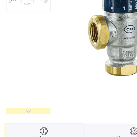
Запчастини та комплектуючі
Гнучкі шланги (підведення)
Кухонні мийки
Рушникосушарки
Матеріали для влаштування
теплої підлоги
Запірно-регулююча
арматура
Фільтри для води
Насосне обладнання
Інструмент
Пакувальні сантехнічні
матеріали