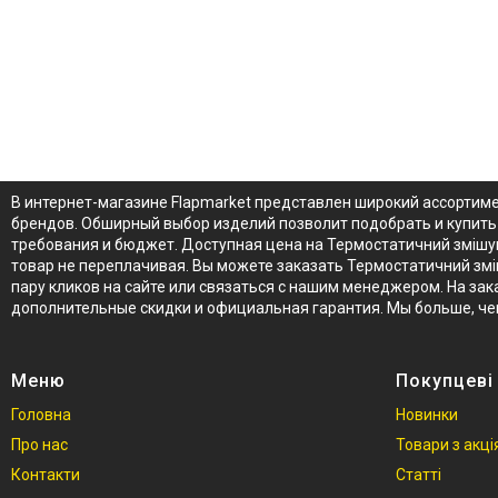
В интернет-магазине Flapmarket представлен широкий ассортимен
брендов. Обширный выбор изделий позволит подобрать и купить Т
требования и бюджет. Доступная цена на Термостатичний змішува
товар не переплачивая. Вы можете заказать Термостатичний змішу
пару кликов на сайте или связаться с нашим менеджером. На зака
дополнительные скидки и официальная гарантия. Мы больше, че
Меню
Покупцеві
Головна
Новинки
Про нас
Товари з акц
Контакти
Статті