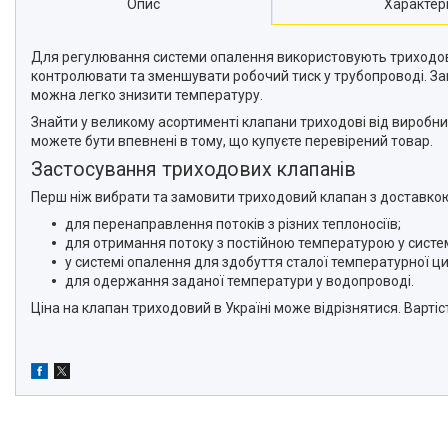
Опис
Характер
Для регулювання системи опалення використовують триходові 
контролювати та зменшувати робочий тиск у трубопроводі. За
можна легко знизити температуру.
Знайти у великому асортименті клапани триходові від виробник
можете бути впевнені в тому, що купуєте перевірений товар.
Застосування триходових клапанів
Перш ніж вибрати та замовити триходовий клапан з доставко
для перенаправлення потоків з різних теплоносіїв;
для отримання потоку з постійною температурою у систе
у системі опалення для здобуття сталої температурної ци
для одержання заданої температури у водопроводі.
Ціна на клапан триходовий в Україні може відрізнятися. Вартіс