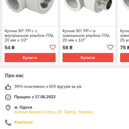
Кутник 90° PP-r з
Кутник 90° PP-r із
Кутн
внутрішньою різьбою ITAL
зовнішньою різьбою ITAL
зовн
20 мм x 1/2"
20 мм х 1/2"
25 м
54
58
75
₴
₴
Купити
Купити
Про нас
99% позитивних з 659 відгуків за рік
Працює з 17.06.2022
м. Одеса
вулиця Василя Стуса, 2б, Одеса, Україна
Контакти