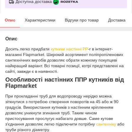
Доступна доставка
Опис
Характеристики
Відгуки про товар
Доставка
Опис
Досить легко придбати
кутники настінні PP
-r в інтернет-
магазині Flapmarket. Широкий асортимент поліпропіленових
сантехнічних виробів дозволяє обрати кожному покупцеві
найкращий варіант. Всі товарні позиції, котрі представлені на
сайті, завжди є в наявності.
Особливості настінних ППР кутників від
Flapmarket
При прокладанні труб для водопроводу нерідко можна
зіткнутися з потребою створення поворотів на 45 або ж 90
градусів. Використання кутників з настінним кріпленням
дозволяє уникнути згинання труб. Таким чином
пристосування прослугує набагато довше. Саме кутове
з'єднання дозволяє легко підключити потрібну
сантехніку
або
труби різного діаметру.