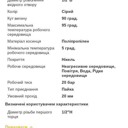
вхідного отвору
Колір
Сірий
Кут вигину
90 град.
Максимальна
95 град.
температура робочого
середовища
Матеріал косинця
Поліпропілен
Мінімальна температура
5 град.
робочого середовища
Покриття
Нікель
Робоче середовище
Неагресивне середовище,
Повітря, Вода, Рідке
середовище
Робочий тиск
20 бар
Тип приєднання
Пайка
Умовний прохід
20 мм
Визначені користувачем характеристики
Діаметр різьби першого
1/2"Н
торця
Приховати