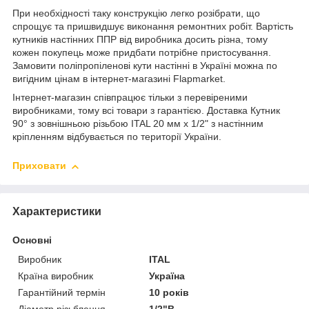
При необхідності таку конструкцію легко розібрати, що
спрощує та пришвидшує виконання ремонтних робіт. Вартість
кутників настінних ППР від виробника досить різна, тому
кожен покупець може придбати потрібне пристосування.
Замовити поліпропіленові кути настінні в Україні можна по
вигідним цінам в інтернет-магазині Flapmarket.
Інтернет-магазин співпрацює тільки з перевіреними
виробниками, тому всі товари з гарантією. Доставка Кутник
90° з зовнішньою різьбою ITAL 20 мм х 1/2" з настінним
кріпленням відбувається по території України.
Приховати
Характеристики
Основні
Виробник
ITAL
Країна виробник
Україна
Гарантійний термін
10 років
Діаметр різьблення
1/2"В