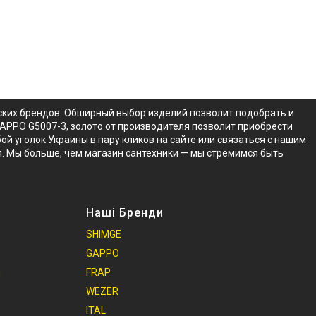
йских брендов. Обширный выбор изделий позволит подобрать и
GAPPO G5007-3, золото от производителя позволит приобрести
й уголок Украины в пару кликов на сайте или связаться с нашим
. Мы больше, чем магазин сантехники — мы стремимся быть
Наші Бренди
SHIMGE
GAPPO
и
FRAP
WEZER
ITAL