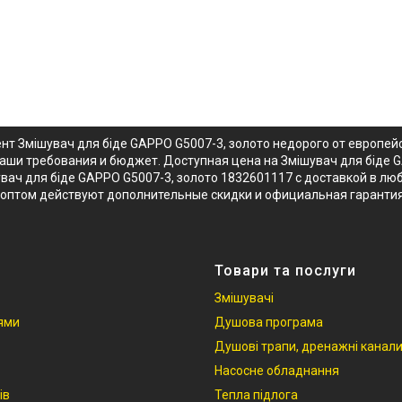
нт Змішувач для біде GAPPO G5007-3, золото недорого от европе
 ваши требования и бюджет. Доступная цена на Змішувач для біде 
ач для біде GAPPO G5007-3, золото 1832601117 с доставкой в любо
о оптом действуют дополнительные скидки и официальная гарантия
Товари та послуги
Змішувачі
іями
Душова програма
Душові трапи, дренажні канал
Насосне обладнання
ів
Тепла підлога