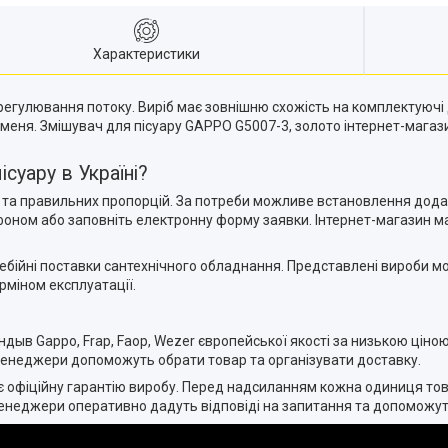
Характеристики
регулювання потоку. Виріб має зовнішню схожість на комплектуюч
меня. Змішувач для пісуару GAPPO G5007-3, золото інтернет-магаз
суару в Україні?
та правильних пропорцій. За потреби можливе встановлення дода
ефоном або заповніть електронну форму заявки. Інтернет-магазин м
бійні поставки сантехнічного обладнання. Представлені вироби мо
рміном експлуатації.
ндыв Gappo, Frap, Faop, Wezer європейської якості за низькою ціною
 Менеджери допоможуть обрати товар та організувати доставку.
 офіційну гарантію виробу. Перед надсиланням кожна одиниця това
енеджери оперативно дадуть відповіді на запитання та допоможуть 