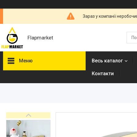
Зараз у компанії неробочи
Flapmarket
Меню
Весь каталог
Контакти
Опалювальна техніка
Змішувачі
Гігієнічні душі
Душова програма
Душові трапи, дренажні
канали
Аксесуари для ванної