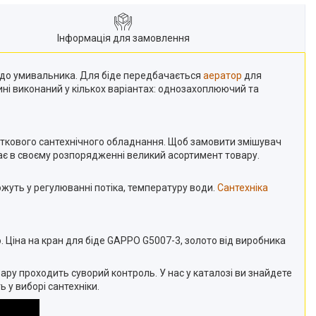
Інформація для замовлення
і до умивальника. Для біде передбачається
аератор
для
ині виконаний у кількох варіантах: однозахоплюючий та
ткового сантехнічного обладнання. Щоб замовити змішувач
ає в своєму розпорядженні великий асортимент товару.
жуть у регулюваннi потіка, температуру води.
Сантехніка
. Ціна на кран для біде GAPPO G5007-3, золото від виробника
ру проходить суворий контроль. У нас у каталозі ви знайдете
у виборі сантехніки.