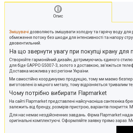
Опис
Змішувачі
дозволяють змішувати холодну та гарячу воду для 
обмеження потоку без шкоди для інтенсивності та напору стру
двовентильний.
На що звернути увагу при покупці крану для пі
Створюйте гармонійний дизайн, дотримуючись єдиного стилю 
для біде GAPPO G5007-3, золото з доставкою, зв'яжіться тел
Доставка можлива у всі регіони України.
Ми самостійно координуємо продукцію, тому ми маємо безпере
виготовлені із міцного металу, тому відрізняється тривалим те
Чому потрібно вибирати Flapmarket
На сайті Flapmarket представлені найсучасніша сантехніка бре
залежить від бренду, розмірів пристрою, варіантів покриття.
Для нас немає нездійсненних завдань. Фірма Flapmarket надає
оригінальні комплектуючі. Оформляйте заявку прямо зараз. М