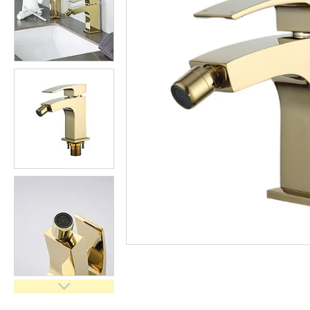
кімнати
Запчастини та комплектуючі
Гнучкі шланги (підведення)
Кухонні мийки
Рушникосушарки
Матеріали для влаштування
теплої підлоги
Запірно-регулююча
арматура
Фільтри для води
Насосне обладнання
Інструмент
Пакувальні сантехнічні
матеріали