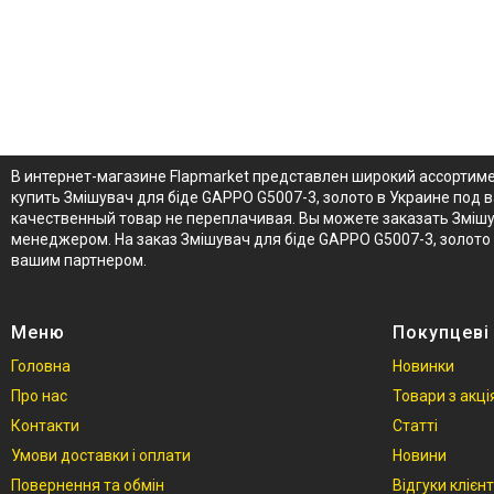
В интернет-магазине Flapmarket представлен широкий ассортиме
купить Змішувач для біде GAPPO G5007-3, золото в Украине под
качественный товар не переплачивая. Вы можете заказать Змішув
менеджером. На заказ Змішувач для біде GAPPO G5007-3, золот
вашим партнером.
Меню
Покупцеві
Головна
Новинки
Про нас
Товари з акц
Контакти
Статті
Умови доставки і оплати
Новини
Повернення та обмін
Відгуки клієнт