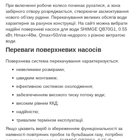
При включенні робоче колесо починає рухатися, а зона
забірного отвору розряджається, створюючи засмоктування
нового об'єму рідини. Перекачування великих обсягів води
характерне за рахунок конструкції. На сайті можна вибрати
надійні поверхневі насоси для води SHIMGE QB70G1, 0.55
кВт, Нmax=48м, Qmax=50л/хв недорого з різною витратою
води.
Переваги поверхневих насосів
Поверхнева система перекачування характеризується:
невеликими розмірами;
швидким монтажем;
ефективною системою охолодження;
забезпеченням високого тиску потоку води;
високим рівнем ККД;
надійністю;
тривалим терміном експлуатації.
Якщо цікавить виріб із збереженням функціональності за
наявності повітряних пробок та бульбашок газу, потрібно