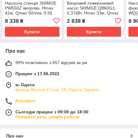
Насосна станція SHIMGE
Вихровий поверхневий
Насо
PW550Z вихрова, Hmax
насос SHIMGE QB60G1,
фек
42м, Qmax 50л/хв, 0.55
0,37кВт, Нmax 33м, Qmax
WQ(D
кВт, 1л
40л\хв, кабель 1,3 м
попл
8 338
2 838
8 9
₴
₴
Нma
хв, 
Купити
Купити
Про нас
99% позитивних з 657 відгуків за рік
Працює з 17.06.2022
м. Одеса
вулиця Василя Стуса, 2б, Одеса, Україна
Контакти
Сьогодні працює з 09:00 до 18:00
Показати весь графік роботи
Про нас