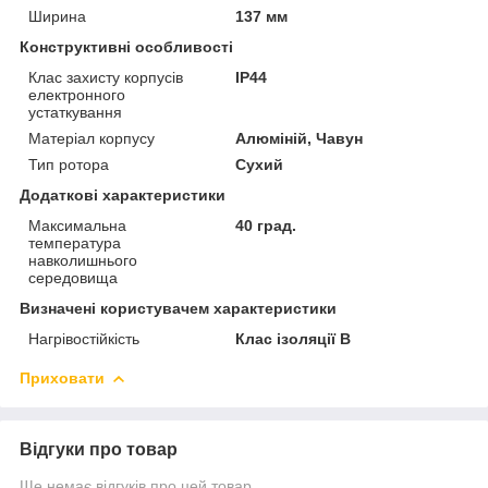
Ширина
137 мм
Конструктивні особливості
Клас захисту корпусів
IP44
електронного
устаткування
Матеріал корпусу
Алюміній, Чавун
Тип ротора
Сухий
Додаткові характеристики
Максимальна
40 град.
температура
навколишнього
середовища
Визначені користувачем характеристики
Нагрівостійкість
Клас ізоляції B
Приховати
Відгуки про товар
Ще немає відгуків про цей товар