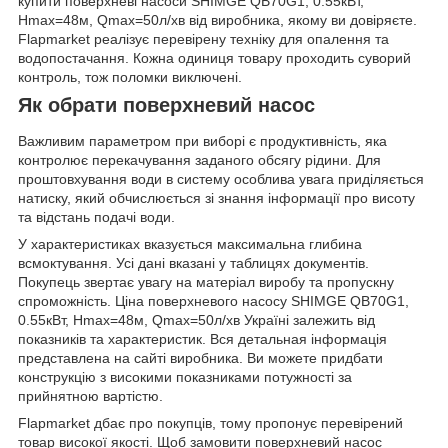
купити поверхневі насоси SHIMGE QB70G1, 0.55кВт,
Нmax=48м, Qmax=50л/хв від виробника, якому ви довіряєте.
Flapmarket реалізує перевірену техніку для опалення та
водопостачання. Кожна одиниця товару проходить суворий
контроль, тож поломки виключені.
Як обрати поверхневий насос
Важливим параметром при виборі є продуктивність, яка
контролює перекачування заданого обсягу рідини. Для
проштовхування води в систему особлива увага приділяється
натиску, який обчислюється зі знання інформації про висоту
та відстань подачі води.
У характеристиках вказується максимальна глибина
всмоктування. Усі дані вказані у таблицях документів.
Покупець звертає увагу на матеріал виробу та пропускну
спроможність. Ціна поверхневого насосу SHIMGE QB70G1,
0.55кВт, Нmax=48м, Qmax=50л/хв Україні залежить від
показників та характеристик. Вся детальная інформація
представлена на сайті виробника. Ви можете придбати
конструкцію з високими показниками потужності за
прийнятною вартістю.
Flapmarket дбає про покупців, тому пропонує перевірений
товар високої якості. Щоб замовити поверхневий насос