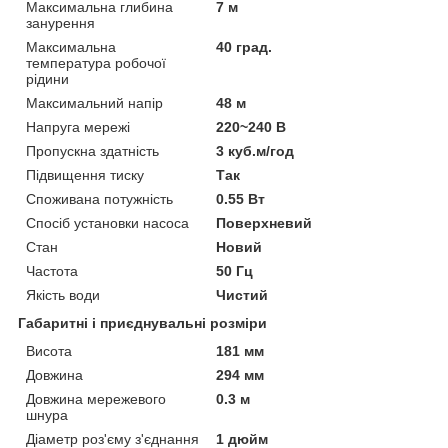
Максимальна глибина
7 м
занурення
Максимальна
40 град.
температура робочої
рідини
Максимальний напір
48 м
Напруга мережі
220~240 В
Пропускна здатність
3 куб.м/год
Підвищення тиску
Так
Споживана потужність
0.55 Вт
Спосіб установки насоса
Поверхневий
Стан
Новий
Частота
50 Гц
Якість води
Чистий
Габаритні і приєднувальні розміри
Висота
181 мм
Довжина
294 мм
Довжина мережевого
0.3 м
шнура
Діаметр роз'єму з'єднання
1 дюйм