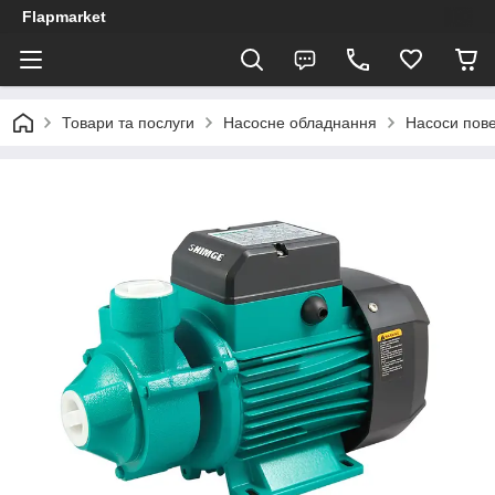
Flapmarket
Товари та послуги
Насосне обладнання
Насоси пове