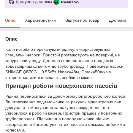
Доступна доставка
Опис
Характеристики
Відгуки про товар
Доставка
Опис
Коли потрібно перекачувати рідину, використовуються
спеціальні насоси. Пристрій розташовують на поверхні, не
занурюючи у воду. Джерело водопостачання працює із
водозабірним шлангом до трубопроводу. Поверхневі насоси
SHIMGE QB70G1, 0.55кВт, Нmax=48м, Qmax=50л/хв в
інтернет-магазині посідають особливе місце.
Принцип роботи поверхневих насосів
Рідина переноситься за допомогою лопаток робочого колеса.
Виштовхування води можливе за рахунок відцентрових сил
двигуна, а всмоктування за рахунок розрідження, що
утворилося в робочій камері. Пристрій працює у повітряних
трубопроводах. Підвищення напору можливе під час
використання багатоступінчатих насосів з кількома робочими
колесами.