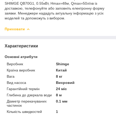
SHIMGE QB70G1, 0.55кВт, Нmax=48м, Qmax=50л/хв із
доставкою, телефонуйте або заповніть електронну форму
заявки. Менеджери нададуть актуальну інформацію з усіх
моделей та допоможуть з вибором.
Приховати
Характеристики
Основні атрибути
Виробник
Shimge
Країна виробник
Китай
Вага
8 кг
Вид насоса
Вихровий
Гарантійний термін
24 міс
Глибина до дзеркала води
8 м
Діаметр перекачуваних
0.1 мм
частинок
Кількість швидкостей
1