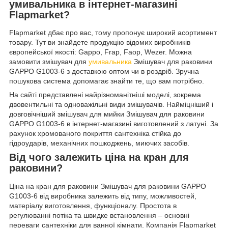
умивальника в інтернет-магазині
Flapmarket?
Flapmarket дбає про вас, тому пропонує широкий асортимент
товару. Тут ви знайдете продукцію відомих виробників
європейської якості: Gappo, Frap, Faop, Wezer. Можна
замовити змішувач для
умивальника
Змішувач для раковини
GAPPO G1003-6 з доставкою оптом чи в роздріб. Зручна
пошукова система допомагає знайти те, що вам потрібно.
На сайті представлені найрізноманітніші моделі, зокрема
двовентильні та одноважільні види змішувачів. Найміцніший і
довговічніший змішувач для мийки Змішувач для раковини
GAPPO G1003-6 в інтернет-магазині виготовлений з латуні. За
рахунок хромованого покриття сантехніка стійка до
гідроударів, механічних пошкоджень, миючих засобів.
Від чого залежить ціна на кран для
раковини?
Ціна на кран для раковини Змішувач для раковини GAPPO
G1003-6 від виробника залежить від типу, можливостей,
матеріалу виготовлення, функціоналу. Простота в
регулюванні потіка та швидке встановлення – основні
переваги сантехніки для ванної кімнати. Компанія Flapmarket