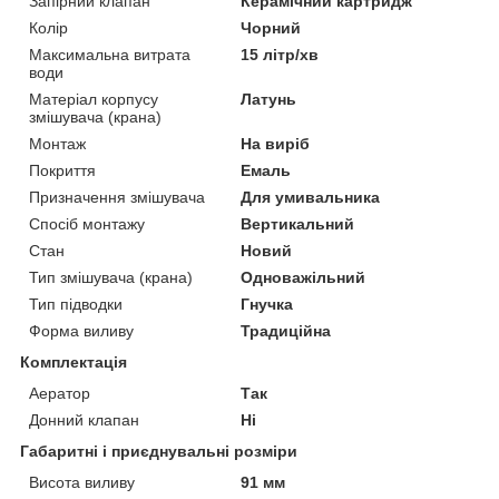
Запірний клапан
Керамічний картридж
Колір
Чорний
Максимальна витрата
15 літр/хв
води
Матеріал корпусу
Латунь
змішувача (крана)
Монтаж
На виріб
Покриття
Емаль
Призначення змішувача
Для умивальника
Спосіб монтажу
Вертикальний
Стан
Новий
Тип змішувача (крана)
Одноважільний
Тип підводки
Гнучка
Форма виливу
Традиційна
Комплектація
Аератор
Так
Донний клапан
Ні
Габаритні і приєднувальні розміри
Висота виливу
91 мм