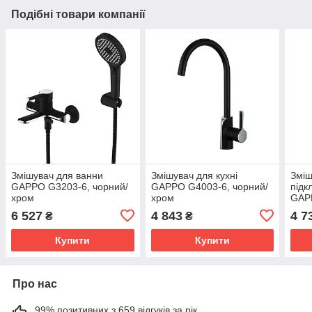
Подібні товари компанії
Змішувач для ванни
Змішувач для кухні
Зміш
GAPPO G3203-6, чорний/
GAPPO G4003-6, чорний/
підк
хром
хром
GAPP
хро
6 527
4 843
4 7
₴
₴
Купити
Купити
Про нас
99% позитивних з 659 відгуків за рік