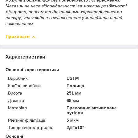
можуть відрізнятися без попереднього попередження.
Магазин не несе відповідальності за можливі розбіжності
між фото, описом та фактичними характеристиками
товару; уточнюйте важливі деталі у менеджера перед
замовленням.
Приховати
Характеристики
Основні характеристики
Виробник
USTM
Країна виробник
Польща
Висота
251 мм
Діаметр
68 мм
Матеріал
Пресоване активоване
вугілля
Рейтинг фільтрації
5 мкм
Типорозмір картриджа
2,5"х10"
Основні