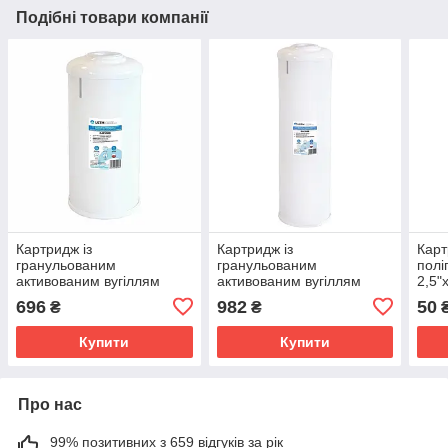
Подібні товари компанії
Картридж із
Картридж із
Карт
гранульованим
гранульованим
полі
активованим вугіллям
активованим вугіллям
2,5"
USTM 4,5"х10" (GAC10BB)
USTM 4,5"х20" (GAC20BB)
696
982
50
₴
₴
Купити
Купити
Про нас
99% позитивних з 659 відгуків за рік