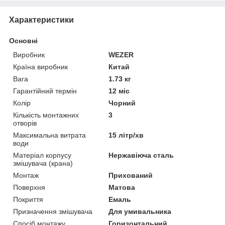
Характеристики
Основні
Виробник
WEZER
Країна виробник
Китай
Вага
1.73 кг
Гарантійний термін
12 міс
Колір
Чорний
Кількість монтажних
3
отворів
Максимальна витрата
15 літр/хв
води
Матеріал корпусу
Нержавіюча сталь
змішувача (крана)
Монтаж
Прихований
Поверхня
Матова
Покриття
Емаль
Призначення змішувача
Для умивальника
Спосіб монтажу
Горизонтальний