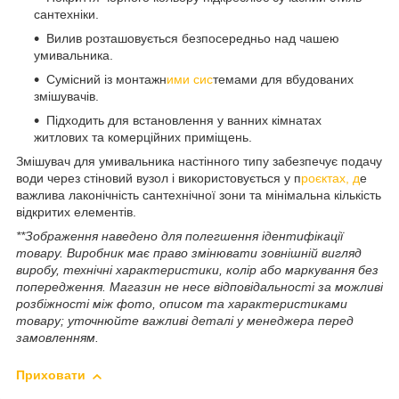
сантехніки.
Вилив розташовується безпосередньо над чашею
умивальника.
Сумісний із монтажн
ими сис
темами для вбудованих
змішувачів.
Підходить для встановлення у ванних кімнатах
житлових та комерційних приміщень.
Змішувач для умивальника настінного типу забезпечує подачу
води через стіновий вузол і використовується у п
роєктах, д
е
важлива лаконічність сантехнічної зони та мінімальна кількість
відкритих елементів.
**Зображення наведено для полегшення ідентифікації
товару. Виробник має право змінювати зовнішній вигляд
виробу, технічні характеристики, колір або маркування без
попередження. Магазин не несе відповідальності за можливі
розбіжності між фото, описом та характеристиками
товару; уточнюйте важливі деталі у менеджера перед
замовленням.
Приховати