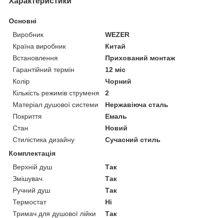
Характеристики
Основні
Виробник
WEZER
Країна виробник
Китай
Встановлення
Прихований монтаж
Гарантійний термін
12 міс
Колір
Чорний
Кількість режимів струменя
2
Матеріал душової системи
Нержавіюча сталь
Покриття
Емаль
Стан
Новий
Стилістика дизайну
Сучасний стиль
Комплектація
Верхній душ
Так
Змішувач
Так
Ручний душ
Так
Термостат
Ні
Тримач для душової лійки
Так