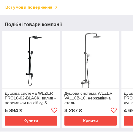
Всі умови повернення
Подібні товари компанії
Душова система WEZER
Душова система WEZER
Душ
PRO16-02-BLACK, вилив -
VAL16B-10, нержавіюча
PRO1
перемикач на лійку, 3
сталь
душ
функції
нерж
5 894
3 287
4 6
₴
₴
Купити
Купити