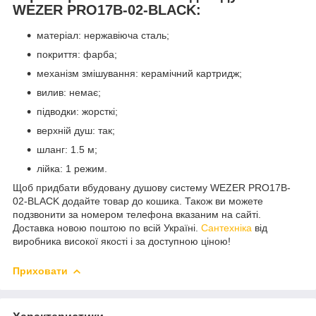
WEZER PRO17B-02-BLACK:
матеріал: нержавіюча сталь;
покриття: фарба;
механізм змішування: керамічний картридж;
вилив: немає;
підводки: жорсткі;
верхній душ: так;
шланг: 1.5 м;
лійка: 1 режим.
Щоб придбати вбудовану душову систему WEZER PRO17B-
02-BLACK додайте товар до кошика. Також ви можете
подзвонити за номером телефона вказаним на сайті.
Доставка новою поштою по всій Україні.
Сантехніка
від
виробника високої якості і за доступною ціною!
Приховати