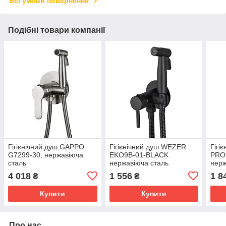
Всі умови повернення
Подібні товари компанії
Гігієнічний душ GAPPO
Гігієнічний душ WEZER
Гігі
G7299-30, нержавіюча
EKO9В-01-BLACK
PRO
сталь
нержавіюча сталь
нерж
4 018
1 556
1 8
₴
₴
Купити
Купити
Про нас