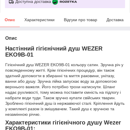
Доступна доставка
Опис
Характеристики
Відгуки про товар
Доставка
Опис
Настінний гігієнічний душ WEZER
EKO9B-01
Гігієнічний душ WEZER EKO9B-01 кольору сатин. Зручна річ у
повсякденному житті. Крім гігієнічних процедур, він також
здатний допомогти в збиранні та миття раковини, унітазу,
ванни або душу. Зручна лійка запускає воду за допомогою
верхнього важеля. Його потрібно трохи натиснути. Шланг
надає рухливості, тому можна поставити ємність на підлогу і
набрати води туди. Також зручно купати свійських тварин.
Зроблено гігієнічний душ із нержавіючої сталі. Кріплення йдуть
у комплекті разом із змішувачем. Такий душ є зручною та
незамінною річчю.
Характеристики гігієнічного душу Wezer
EKO9B-01: