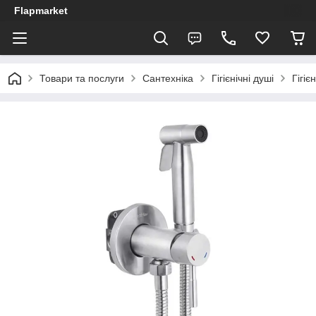
Flapmarket
Товари та послуги
Сантехніка
Гігієнічні душі
Гігіє