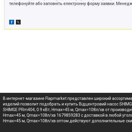
телефонуйте або заповніть електронну форму заявки. Менедж
В интернет-магазине Flapmarket представлен широкий ассортим
изделий позволит подобрать и купить Відцентровий насос SHIMG
SHIMGE PRm404, 0.9 кВт, Нmax=45 м, Qmax=108л/хв от производи
Нmax=45 м, Qmax=108л/хв 1679859283 с доставкой в любой уголок
Нmax=45 м, Qmax=108л/хв оптом действуют дополнительные скид