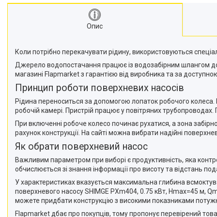
Опис
Коли потрібно перекачувати рідину, використовуються спеціал
Джерело водопостачання працює із водозабірним шлангом до 
магазині Flapmarket з гарантією від виробника та за доступно
Принцип роботи поверхневих насосів
Рідина переноситься за допомогою лопаток робочого колеса. 
робочій камері. Пристрій працює у повітряних трубопроводах.
При включенні робоче колесо починає рухатися, а зона забір
рахунок конструкції. На сайті можна вибрати надійні поверхн
Як обрати поверхневий насос
Важливим параметром при виборі є продуктивність, яка контр
обчислюється зі знання інформації про висоту та відстань под
У характеристиках вказується максимальна глибина всмоктуван
поверхневого насосу SHIMGE PXm404, 0.75 кВт, Нmax=45 м, Qma
можете придбати конструкцію з високими показниками потужн
Flapmarket дбає про покупців, тому пропонує перевірений тов