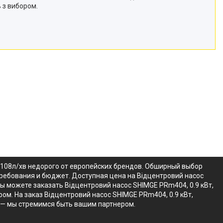
 з вибором.
=108л/хв недорого от европейских брендов. Обширный выбор
требования и бюджет. Доступная цена на Відцентровий насос
ы можете заказать Відцентровий насос SHIMGE PRm404, 0.9 кВт,
ом. На заказ Відцентровий насос SHIMGE PRm404, 0.9 кВт,
 — мы стремимся быть вашим партнером.