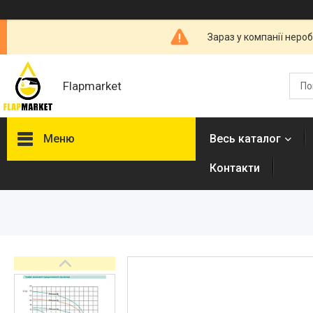
Зараз у компанії неро
Flapmarket
Меню
Весь каталог
Контакти
Опалювальна техніка
Змішувачі
Гігієнічні душі
Душова програма
Душові трапи, дренажні
канали
Аксесуари для ванної