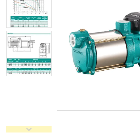
кімнати
Запчастини та комплектуючі
Гнучкі шланги (підведення)
Кухонні мийки
Рушникосушарки
Матеріали для влаштування
теплої підлоги
Запірно-регулююча
арматура
Фільтри для води
Насосне обладнання
Інструмент
Пакувальні сантехнічні
матеріали