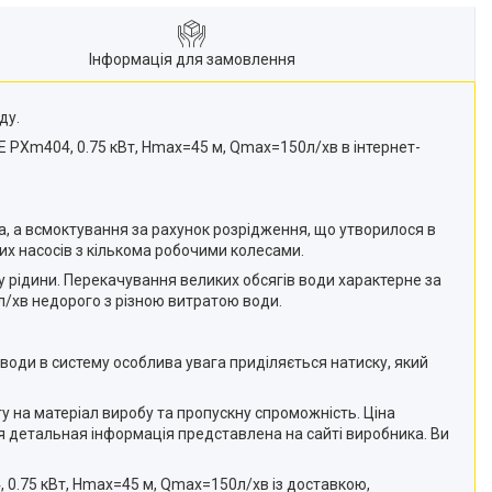
Інформація для замовлення
ду.
PXm404, 0.75 кВт, Нmax=45 м, Qmax=150л/хв в інтернет-
, а всмоктування за рахунок розрідження, що утворилося в
их насосів з кількома робочими колесами.
 рідини. Перекачування великих обсягів води характерне за
л/хв недорого з різною витратою води.
оди в систему особлива увага приділяється натиску, який
у на матеріал виробу та пропускну спроможність. Ціна
ся детальная інформація представлена на сайті виробника. Ви
 0.75 кВт, Нmax=45 м, Qmax=150л/хв із доставкою,