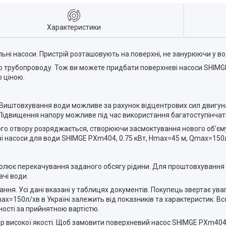
Характеристики
ьні насоси. Пристрій розташовують на поверхні, не занурюючи у во
трубопроводу. Тож ви можете придбати поверхневі насоси SHIMGE 
ю ціною.
Виштовхування води можливе за рахунок відцентрових сил двигуна
 Підвищення напору можливе під час використання багатоступінчат
ного отвору розряджається, створюючи засмоктування нового об'єму
еві насоси для води SHIMGE PXm404, 0.75 кВт, Нmax=45 м, Qmax=150
олює перекачування заданого обсягу рідини. Для проштовхування в
ачі води.
ня. Усі дані вказані у таблицях документів. Покупець звертає уваг
x=150л/хв в Україні залежить від показників та характеристик. В
ості за прийнятною вартістю.
ар високої якості. Щоб замовити поверхневий насос SHIMGE PXm404,