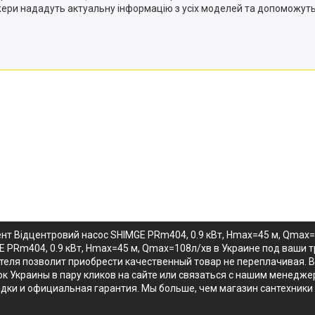
ери нададуть актуальну інформацію з усіх моделей та допоможуть
ент Відцентровий насос SHIMGE PRm404, 0.9 кВт, Нmax=45 м, Qmax
E PRm404, 0.9 кВт, Нmax=45 м, Qmax=108л/хв в Украине под ваши 
теля позволит приобрести качественный товар не переплачивая. В
 Украины в пару кликов на сайте или связаться с нашим менеджер
ки и официальная гарантия. Мы больше, чем магазин сантехники