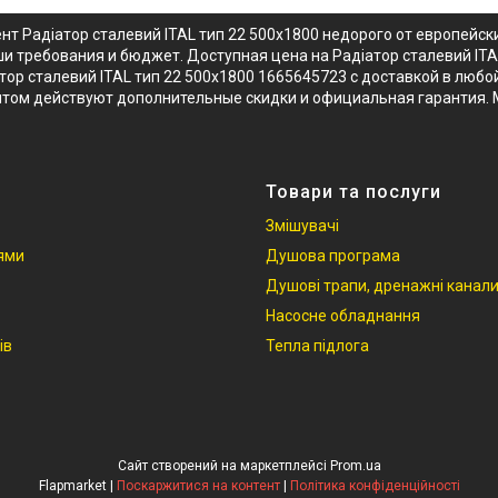
нт Радіатор сталевий ITAL тип 22 500x1800 недорого от европейс
аши требования и бюджет. Доступная цена на Радіатор сталевий IT
ор сталевий ITAL тип 22 500x1800 1665645723 с доставкой в любой
 оптом действуют дополнительные скидки и официальная гарантия.
Товари та послуги
Змішувачі
іями
Душова програма
Душові трапи, дренажні канал
Насосне обладнання
ів
Тепла підлога
Сайт створений на маркетплейсі
Prom.ua
Flapmarket |
Поскаржитися на контент
|
Політика конфіденційності