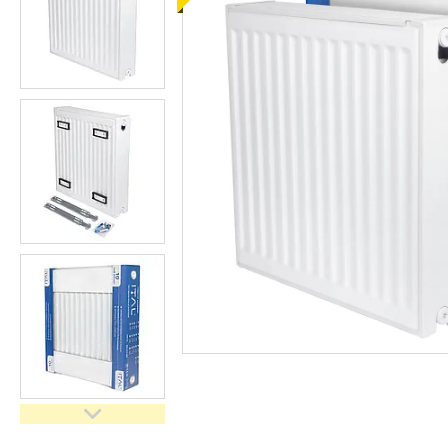
кімнати
Запчастини та комплектуючі
Гнучкі шланги (підведення)
Кухонні мийки
Рушникосушарки
Матеріали для влаштування
теплої підлоги
Запірно-регулююча
арматура
Фільтри для води
Насосне обладнання
Інструмент
Пакувальні сантехнічні
матеріали