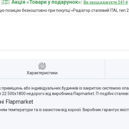
Акція «Товари у подарунок»
Ви заощаджуєте 241 ₴
ю позицію безкоштовно при покупці «Радіатор сталевий ITAL тип 
Характеристики
х приміщень або індивідуальних будинків із закритою системою о
ип 22 500x1800 недорого від виробника Flapmarket. П-подібні стале
ні Flapmarket
м температури та із захистом від корозії. Виробник гарантує якіст