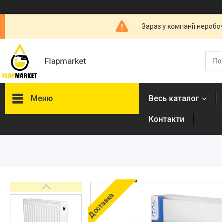
Зараз у компанії неробо
Flapmarket
Меню
Весь каталог
Контакти
Опалювальна техніка
Змішувачі
Гігієнічні душі
Душова програма
Душові трапи, дренажні
Доставка
канали
Аксесуари для ванної