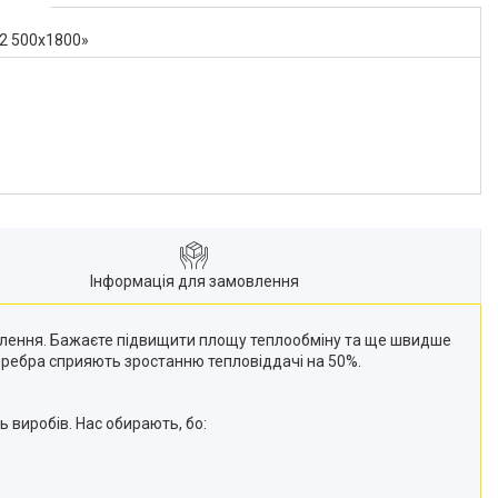
22 500x1800»
Інформація для замовлення
палення. Бажаєте підвищити площу теплообміну та ще швидше
ві ребра сприяють зростанню тепловіддачі на 50%.
ь виробів. Нас обирають, бо: