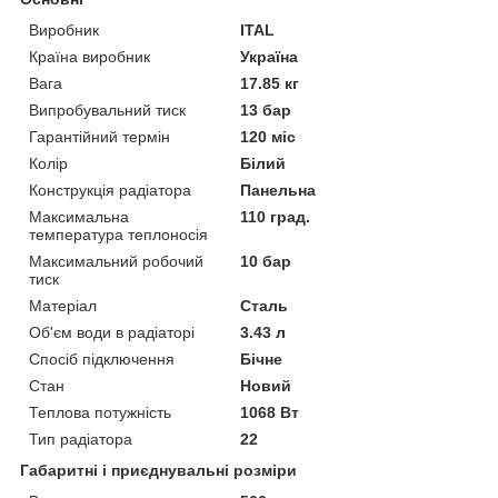
Виробник
ITAL
Країна виробник
Україна
Вага
17.85 кг
Випробувальний тиск
13 бар
Гарантійний термін
120 міс
Колір
Білий
Конструкція радіатора
Панельна
Максимальна
110 град.
температура теплоносія
Максимальний робочий
10 бар
тиск
Матеріал
Сталь
Об'єм води в радіаторі
3.43 л
Спосіб підключення
Бічне
Стан
Новий
Теплова потужність
1068 Вт
Тип радіатора
22
Габаритні і приєднувальні розміри