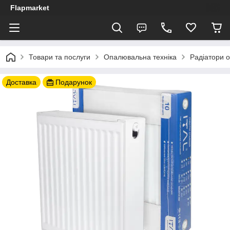
Flapmarket
Товари та послуги
Опалювальна техніка
Радіатори 
Доставка
Подарунок