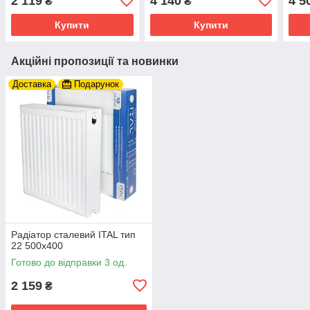
2 119
4 140
4 5
₴
₴
поверхня PVD, графіт
Купити
Купити
Акційні пропозиції та новинки
Доставка
Подарунок
Радіатор сталевий ITAL тип
22 500x400
Готово до відправки 3 од.
2 159
₴