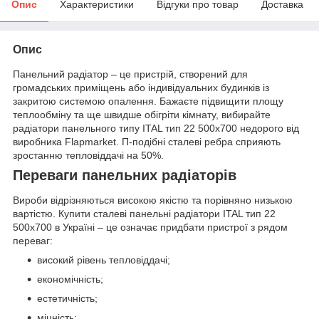
Опис
Характеристики
Відгуки про товар
Доставка
Опис
Панельний радіатор – це пристрій, створений для
громадських приміщень або індивідуальних будинків із
закритою системою опалення. Бажаєте підвищити площу
теплообміну та ще швидше обігріти кімнату, вибирайте
радіатори панельного типу ITAL тип 22 500x700 недорого від
виробника Flapmarket. П-подібні сталеві ребра сприяють
зростанню тепловіддачі на 50%.
Переваги панельних радіаторів
Вироби відрізняються високою якістю та порівняно низькою
вартістю. Купити сталеві панельні радіатори ITAL тип 22
500x700 в Україні – це означає придбати пристрої з рядом
переваг:
високий рівень тепловіддачі;
економічність;
естетичність;
міцність;