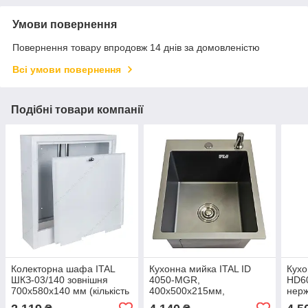
Умови повернення
Повернення товару впродовж 14 днів за домовленістю
Всі умови повернення
Подібні товари компанії
Колекторна шафа ITAL
Кухонна мийка ITAL ID
Кухо
ШКЗ-03/140 зовнішня
4050-MGR,
HD6
700x580x140 мм (кількість
400x500x215мм,
нерж
контурів: 5-7)
нержавіюча сталь,