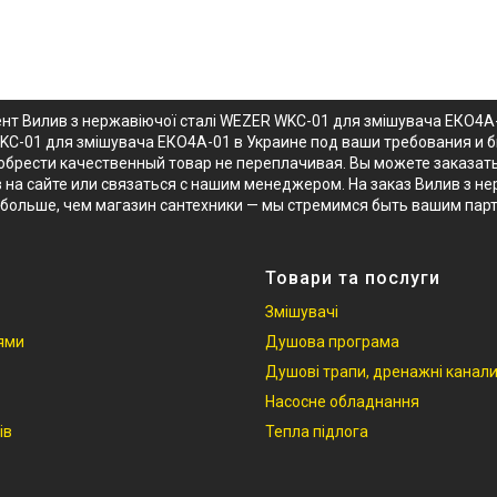
ент Вилив з нержавіючої сталі WEZER WKC-01 для змішувача ЕКО4A
WKC-01 для змішувача ЕКО4A-01 в Украине под ваши требования и 
обрести качественный товар не переплачивая. Вы можете заказать
в на сайте или связаться с нашим менеджером. На заказ Вилив з 
больше, чем магазин сантехники — мы стремимся быть вашим пар
Товари та послуги
Змішувачі
іями
Душова програма
Душові трапи, дренажні канал
Насосне обладнання
ів
Тепла підлога