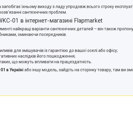
 запобігає їхньому виходу з ладу упродовж всього строку експлуата
розв'язанні сантехнічних проблем.
KC-01 в інтернет-магазині Flapmarket
тименті найкращі варіанти сантехнічних деталей – він також пропон
робниками, оминаючи посередників.
иливів для змішувачів із гарантією до вашої оселі або офісу;
гативних наслідків його пошкодження;
а таких, що можуть впливати на працездатність.
01 в Україні
або іншу модель, зайдіть на сторінку товару, там ви 