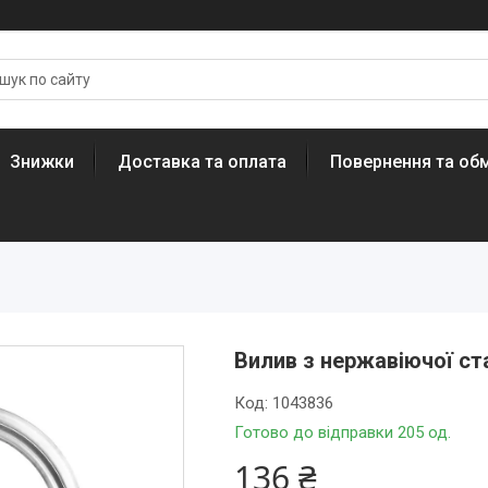
Знижки
Доставка та оплата
Повернення та обм
Вилив з нержавіючої с
Код:
1043836
Готово до відправки 205 од.
136 ₴