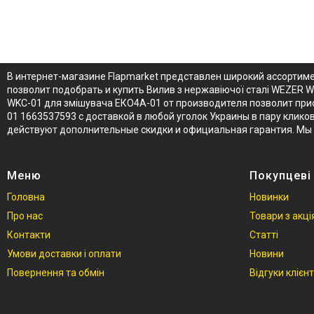
В интернет-магазине Flapmarket представлен широкий ассортим
позволит подобрать и купить Вилив з нержавіючої сталі WEZER 
WKC-01 для змішувача ЕКО4A-01 от производителя позволит при
01 1663537593 с доставкой в любой уголок Украины в пару клико
действуют дополнительные скидки и официальная гарантия. Мы 
Меню
Покупцеві
Головна
Новинки
Про нас
Товари з акц
Контакти
Статті
Умови доставки і оплати
Новини
Повернення та обмін
Відгуки клієнт