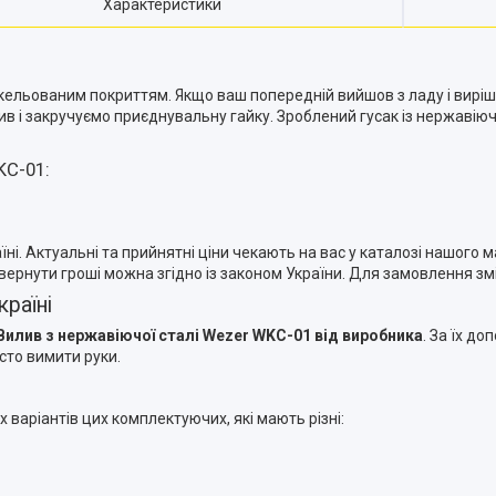
Характеристики
кельованим покриттям. Якщо ваш попередній вийшов з ладу і виріш
 і закручуємо приєднувальну гайку. Зроблений гусак із нержавіючої
KC-01:
і. Актуальні та прийнятні ціни чекають на вас у каталозі нашого ма
повернути гроші можна згідно із законом України. Для замовлення з
раїні
илив з нержавіючої сталі Wezer WKC-01 від виробника
. За їх д
сто вимити руки.
х варіантів цих комплектуючих, які мають різні: