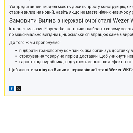
Усі представлені моделі мають досить просту конструкцію, яка
старий вилив на новий, навіть якщо не маєте ніяких навичок у 
Замовити Вилив з нержавіючої сталі Wezer W
Інтернет-магазин Flapmarket не тільки підібрав в своєму асор
по максимально вигідній ціні, оскільки співпрацює саме з ви
До того ж ми пропонуємо:
підібрати транспортну компанію, яка організує доставку в
страхування товару на період доставки, щоб уникнути не
гарантії від виробника, відсутність зовнішніх дефектів т
Щоб дізнатися
ціну на Вилив з нержавіючої сталі Wezer WKC-