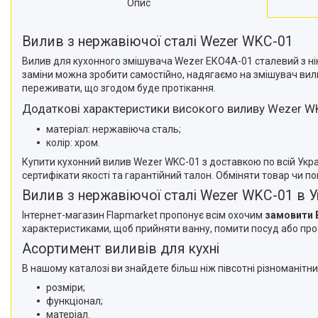
Опис
Вилив з нержавіючої сталі Wezer WKC-01
Вилив для кухонного змішувача Wezer ЕКО4A-01 сталевий з ні
заміни можна зробити самостійно, надягаємо на змішувач вилив
переживати, що згодом буде протікання.
Додаткові характеристики високого виливу Wezer W
матеріал: нержавіюча сталь;
колір: хром.
Купити кухонний вилив Wezer WKC-01 з доставкою по всій Україн
сертифікати якості та гарантійний талон. Обміняти товар чи 
Вилив з нержавіючої сталі Wezer WKC-01 в Ук
Інтернет-магазин Flapmarket пропонує всім охочим
замовити В
характеристиками, щоб прийняти ванну, помити посуд або про
Асортимент виливів для кухні
В нашому каталозі ви знайдете більш ніж півсотні різноманітни
розміри;
функціонал;
матеріал.