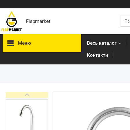
Flapmarket
Меню
Весь каталог
Контакти
Опалювальна техніка
Змішувачі
Гігієнічні душі
Душова програма
Душові трапи, дренажні
канали
Аксесуари для ванної
кімнати