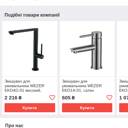
Подібні товари компанії
Змішувач для
Змішувач для
Зміш
умивальника WEZER
умивальника WEZER
уми
EKO4G-01 високий,
EKO1A-01, сатин
EKO1
нержавіюча сталь, чорний
2 216
605
1 0
₴
₴
Купити
Купити
Про нас