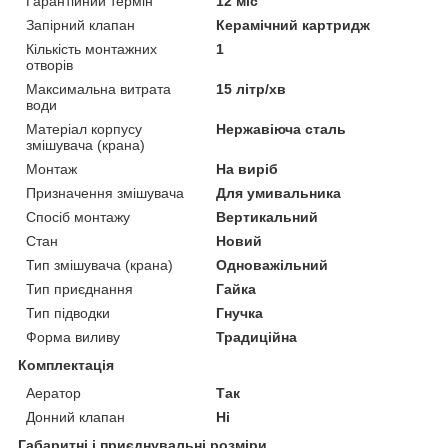
Гарантійний термін
12 міс
Запірний клапан
Керамічний картридж
Кількість монтажних
1
отворів
Максимальна витрата
15 літр/хв
води
Матеріал корпусу
Нержавіюча сталь
змішувача (крана)
Монтаж
На виріб
Призначення змішувача
Для умивальника
Спосіб монтажу
Вертикальний
Стан
Новий
Тип змішувача (крана)
Одноважільний
Тип приєднання
Гайка
Тип підводки
Гнучка
Форма виливу
Традиційна
Комплектація
Аератор
Так
Донний клапан
Ні
Габаритні і приєднувальні розміри