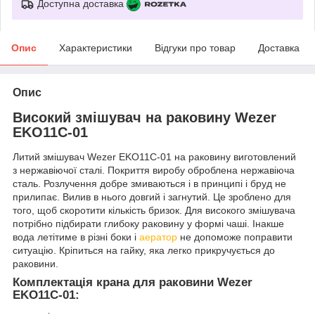
Доступна доставка
Опис
Характеристики
Відгуки про товар
Доставка
Опис
Високий змішувач на раковину Wezer
EKO11C-01
Литий змішувач Wezer EKO11C-01 на раковину виготовлений
з нержавіючої сталі. Покриття виробу оброблена нержавіюча
сталь. Розлучення добре змиваються і в принципі і бруд не
прилипає. Вилив в нього довгий і загнутий. Це зроблено для
того, щоб скоротити кількість бризок. Для високого змішувача
потрібно підбирати глибоку раковину у формі чаші. Інакше
вода летітиме в різні боки і
аератор
не допоможе поправити
ситуацію. Кріпиться на гайку, яка легко прикручується до
раковини.
Комплектація крана для раковини Wezer
EKO11C-01: