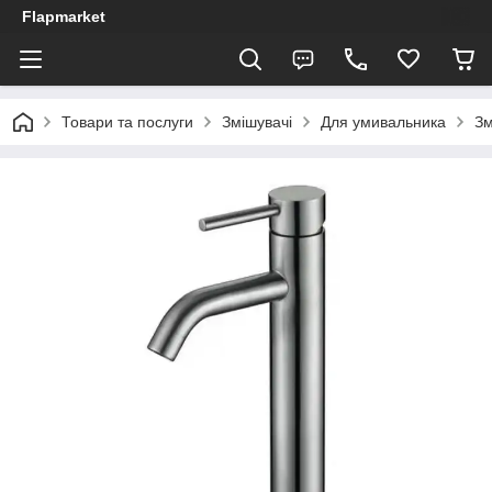
Flapmarket
Товари та послуги
Змішувачі
Для умивальника
Зм