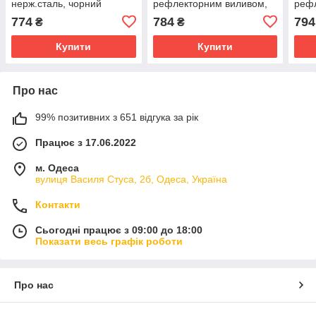
нерж.сталь, чорний
рефлекторним виливом,
реф
нержавіюча сталь, Ø35,
нерж
774
784
794
₴
₴
сатин
Купити
Купити
Про нас
99% позитивних з 651 відгука за рік
Працює з 17.06.2022
м. Одеса
вулиця Василя Стуса, 2б, Одеса, Україна
Контакти
Сьогодні працює з 09:00 до 18:00
Показати весь графік роботи
Про нас