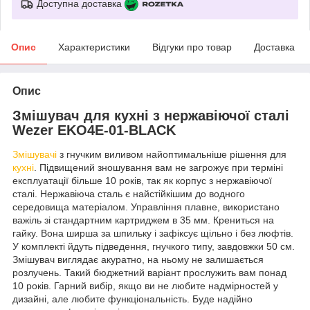
Доступна доставка
Опис
Характеристики
Відгуки про товар
Доставка
Опис
Змішувач для кухні з нержавіючої сталі
Wezer EKO4E-01-BLACK
Змішувачі
з гнучким виливом найоптимальніше рішення для
кухні
. Підвищений зношування вам не загрожує при терміні
експлуатації більше 10 років, так як корпус з нержавіючої
сталі. Нержавіюча сталь є найстійкішим до водного
середовища матеріалом. Управління плавне, використано
важіль зі стандартним картриджем в 35 мм. Крениться на
гайку. Вона ширша за шпильку і зафіксує щільно і без люфтів.
У комплекті йдуть підведення, гнучкого типу, завдовжки 50 см.
Змішувач виглядає акуратно, на ньому не залишається
розлучень. Такий бюджетний варіант прослужить вам понад
10 років. Гарний вибір, якщо ви не любите надмірностей у
дизайні, але любите функціональність. Буде надійно