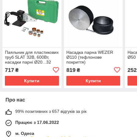
Паяльник для пластикових
Насадка парна WEZER
Нас
труб SLAT 32B, 600Вт,
Ø110 (тефлонове
Ø50 
насадки парні Ø20...32
покриття)
717
819
252
₴
₴
Купити
Купити
Про нас
99% позитивних з 657 відгуків за рік
Працює з 17.06.2022
м. Одеса