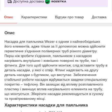
Доступна доставка
Опис
Характеристики
Відгуки про товар
Доставка
Опис
Насадка для паяльника Wezer є одним з найнеобхідніших
його елементів, адже тільки за її допомогою можна здійснити
герметичне з'єднання полімерних труб різного діаметру.
Перш ніж зробити з'єднання, паяльником з насадкою
нагрівають внутрішню і зовнішню поверхні як труби, так і
фітинга. Для того щоб здійснити монтаж, слід вставити трубу в
деталь насадки, у якої є отвір. Фітинг надягають на другу
деталь насадки з буртиком, що виступає. Забезпечення
стабільної роботи насадок відбувається завдяки спеціальному
покриттю – тефлону. Він захищає від впливу розплавленого
пластику і зменшує вплив нагрівального елемента на трубу,
що монтується. Зберігати насадки рекомендується в сухому
та провітрюваному місці.
Характеристики насадки для паяльника