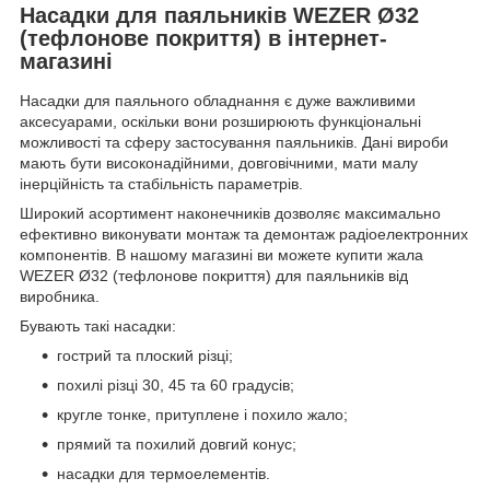
Насадки для паяльників WEZER Ø32
(тефлонове покриття) в інтернет-
магазині
Насадки для паяльного обладнання є дуже важливими
аксесуарами, оскільки вони розширюють функціональні
можливості та сферу застосування паяльників. Дані вироби
мають бути високонадійними, довговічними, мати малу
інерційність та стабільність параметрів.
Широкий асортимент наконечників дозволяє максимально
ефективно виконувати монтаж та демонтаж радіоелектронних
компонентів. В нашому магазині ви можете купити жала
WEZER Ø32 (тефлонове покриття) для паяльників від
виробника.
Бувають такі насадки:
гострий та плоский різці;
похилі різці 30, 45 та 60 градусів;
кругле тонке, притуплене і похило жало;
прямий та похилий довгий конус;
насадки для термоелементів.