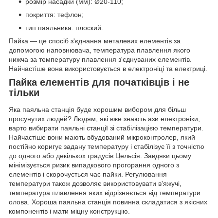
розмір насадки (мм): Ø20-110;
покриття: тефлон;
тип паяльника: плоский.
Пайка — це спосіб з'єднання металевих елементів за
допомогою наповнювача, температура плавлення якого
нижча за температуру плавлення з'єднуваних елементів.
Найчастіше вона використовується в електроніці та електриці.
Пайка елементів для початківців і не
тільки
Яка паяльна станція буде хорошим вибором для більш
просунутих людей? Людям, які вже знають ази електроніки,
варто вибирати паяльні станції зі стабілізацією температури.
Найчастіше вони мають вбудований мікроконтролер, який
постійно коригує задану температуру і стабілізує її з точністю
до одного або декількох градусів Цельсія. Завдяки цьому
мінімізується ризик випадкового прогорання одного з
елементів і скорочується час пайки. Регулювання
температури також дозволяє використовувати в'яжучі,
температура плавлення яких відрізняється від температури
олова. Хороша паяльна станція повинна складатися з якісних
компонентів і мати міцну конструкцію.