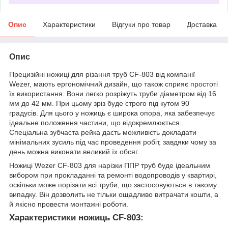
Опис
Характеристики
Відгуки про товар
Доставка
Опис
Прецизійні ножиці для різання труб CF-803 від компанії
Wezer, мають ергономічний дизайн, що також сприяє простоті
їх використання. Вони легко розріжуть труби діаметром від 16
мм до 42 мм. При цьому зріз буде строго під кутом 90
градусів. Для цього у ножиць є широка опора, яка забезпечує
ідеальне положення частини, що відокремлюється.
Спеціальна зубчаста рейка дасть можливість докладати
мінімальних зусиль під час проведення робіт, завдяки чому за
день можна виконати великий їх обсяг.
Ножиці Wezer CF-803 для нарізки ППР труб буде ідеальним
вибором при прокладанні та ремонті водопроводів у квартирі,
оскільки може порізати всі труби, що застосовуються в такому
випадку. Він дозволить не тільки ощадливо витрачати кошти, а
й якісно провести монтажні роботи.
Характеристики ножиць CF-803: