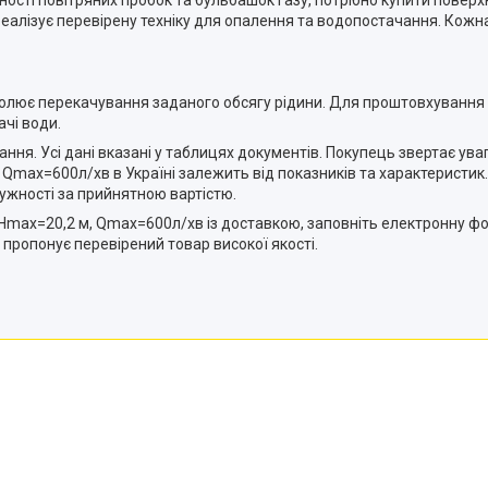
ності повітряних пробок та бульбашок газу, потрібно купити поверх
 реалізує перевірену техніку для опалення та водопостачання. Кож
олює перекачування заданого обсягу рідини. Для проштовхування в
ачі води.
ня. Усі дані вказані у таблицях документів. Покупець звертає уваг
Qmax=600л/хв в Україні залежить від показників та характеристик
ужності за прийнятною вартістю.
Нmax=20,2 м, Qmax=600л/хв із доставкою, заповніть електронну 
 пропонує перевірений товар високої якості.