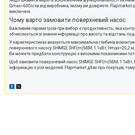
Якщо цікавить виріб із збереженням функціональності за наяв
Qmax=600л/хв від виробника, якому ви довіряєте. Flapmarket
виключені.
Чому варто замовити поверхневий насос
Важливим параметром при виборі є продуктивність, яка контр
обчислюється зі знання інформації про висоту та відстань под
У характеристиках вказується максимальна глибина всмоктуван
поверхневого насосу SHIMGE SHF(m)5BM, 1.1кВт, Нmax=20,2 м, 
Ви можете придбати конструкцію з високими показниками пот
Щоб замовити поверхневий насос SHIMGE SHF(m)5BM, 1.1кВт, 
інформацію з усіх моделей. Flapmarket дбає про покупців, тому