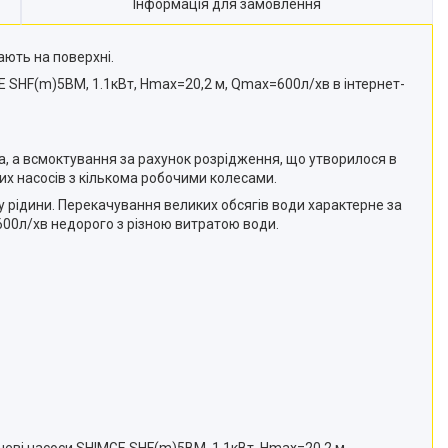
Інформація для замовлення
ають на поверхні.
SHF(m)5BM, 1.1кВт, Нmax=20,2 м, Qmax=600л/хв в інтернет-
, а всмоктування за рахунок розрідження, що утворилося в
их насосів з кількома робочими колесами.
 рідини. Перекачування великих обсягів води характерне за
600л/хв недорого з різною витратою води.