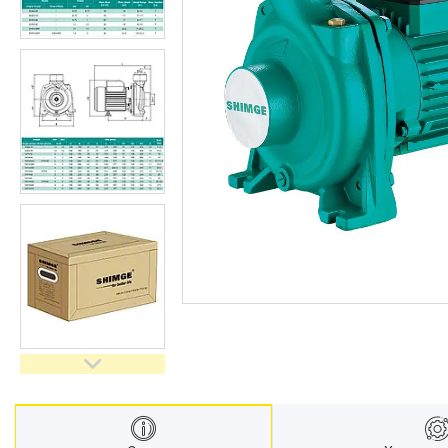
Запчастини та комплектуючі
Гнучкі шланги (підведення)
Кухонні мийки
Рушникосушарки
Матеріали для влаштування
теплої підлоги
Запірно-регулююча
арматура
Фільтри для води
Насосне обладнання
Інструмент
Пакувальні сантехнічні
матеріали