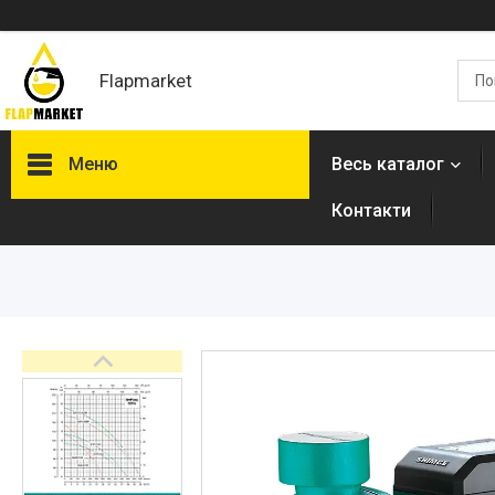
Flapmarket
Меню
Весь каталог
Контакти
Опалювальна техніка
Змішувачі
Гігієнічні душі
Душова програма
Душові трапи, дренажні
канали
Аксесуари для ванної
кімнати