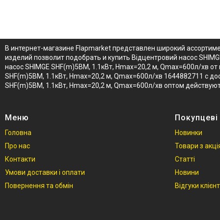
В интернет-магазине Flapmarket представлен широкий ассортим
изделий позволит подобрать и купить Відцентровий насос SHIMG
насос SHIMGE SHF(m)5BM, 1.1кВт, Нmax=20,2 м, Qmax=600л/хв от
SHF(m)5BM, 1.1кВт, Нmax=20,2 м, Qmax=600л/хв 1644882711 с дос
SHF(m)5BM, 1.1кВт, Нmax=20,2 м, Qmax=600л/хв оптом действую
Меню
Покупцеві
Головна
Новинки
Про нас
Товари з акц
Контакти
Статті
Умови доставки і оплати
Новини
Повернення та обмін
Відгуки клієнт