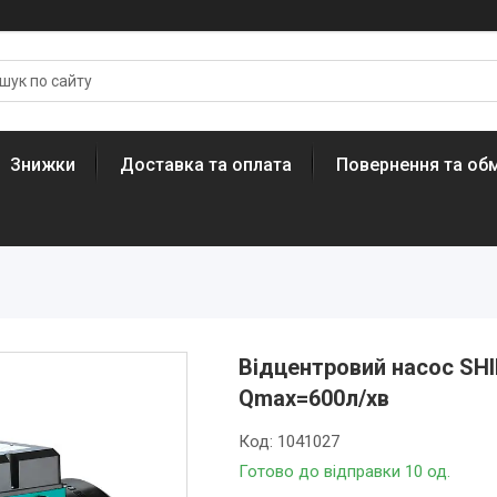
Знижки
Доставка та оплата
Повернення та обм
Відцентровий насос SHI
Qmax=600л/хв
Код:
1041027
Готово до відправки 10 од.