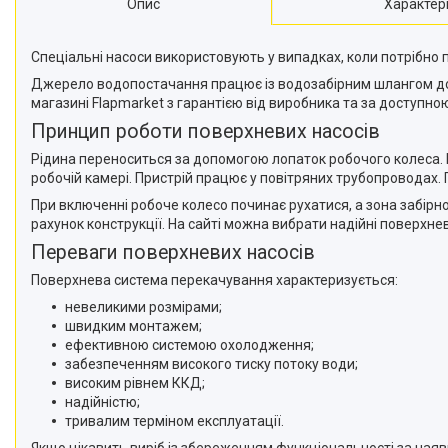
Опис
Характер
Спеціальні насоси використовують у випадках, коли потрібно 
Джерело водопостачання працює із водозабірним шлангом до 
магазині Flapmarket з гарантією від виробника та за доступно
Принцип роботи поверхневих насосів
Рідина переноситься за допомогою лопаток робочого колеса. 
робочій камері. Пристрій працює у повітряних трубопроводах.
При включенні робоче колесо починає рухатися, а зона забір
рахунок конструкції. На сайті можна вибрати надійні поверхн
Переваги поверхневих насосів
Поверхнева система перекачування характеризується:
невеликими розмірами;
швидким монтажем;
ефективною системою охолодження;
забезпеченням високого тиску потоку води;
високим рівнем ККД;
надійністю;
тривалим терміном експлуатації.