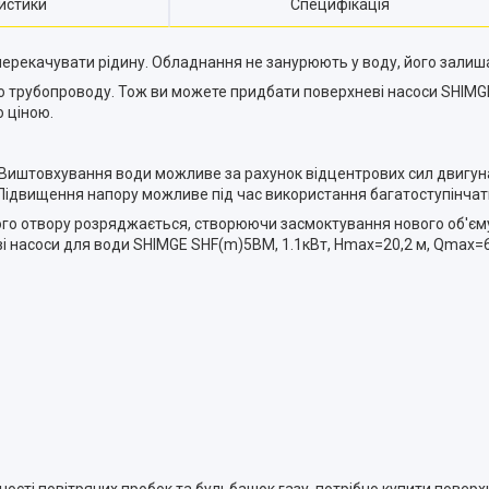
истики
Специфікація
перекачувати рідину. Обладнання не занурюють у воду, його залиш
трубопроводу. Тож ви можете придбати поверхневі насоси SHIMGE 
ю ціною.
Виштовхування води можливе за рахунок відцентрових сил двигуна
 Підвищення напору можливе під час використання багатоступінчат
ного отвору розряджається, створюючи засмоктування нового об'єму
еві насоси для води SHIMGE SHF(m)5BM, 1.1кВт, Нmax=20,2 м, Qmax=