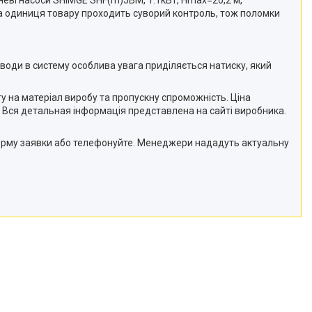
неві насоси SHIMGE SHF(m)5BM, 1.1кВт, Нmax=20,2 м,
на одиниця товару проходить суворий контроль, тож поломки
оди в систему особлива увага приділяється натиску, який
у на матеріал виробу та пропускну спроможність. Ціна
. Вся детальная інформація представлена на сайті виробника.
форму заявки або телефонуйте. Менеджери нададуть актуальну