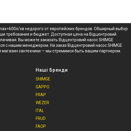
Qmax=600л/хв недорого от европейских брендов. Обширный выбор
аши требования и бюджет. Доступная цена на Відцентровий
плачивая. Вы можете заказать Відцентровий насос SHIMGE
ться с нашим менеджером. На заказ Відцентровий насос SHIMGE
м магазин сантехники — мы стремимся быть вашим партнером.
Наші Бренди
SHIMGE
GAPPO
и
FRAP
WEZER
ITAL
FRUD
FAOP