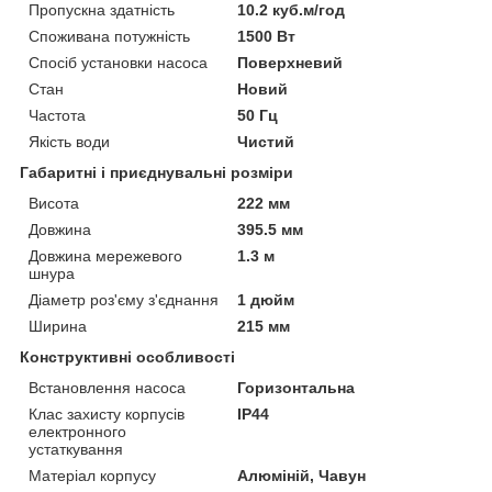
Пропускна здатність
10.2 куб.м/год
Споживана потужність
1500 Вт
Спосіб установки насоса
Поверхневий
Стан
Новий
Частота
50 Гц
Якість води
Чистий
Габаритні і приєднувальні розміри
Висота
222 мм
Довжина
395.5 мм
Довжина мережевого
1.3 м
шнура
Діаметр роз'єму з'єднання
1 дюйм
Ширина
215 мм
Конструктивні особливості
Встановлення насоса
Горизонтальна
Клас захисту корпусів
IP44
електронного
устаткування
Матеріал корпусу
Алюміній, Чавун