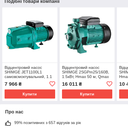
Подібні товари компанії
Відцентровий насос
Відцентровий насос
Відц
SHIMGE JET1100L1
SHIMGE 2SGPm25/160B,
SHIM
самовсмоктувальний, 1.1
1.5кВт, Нmax 50 м, Qmax
Нma
кВт, Нmax = 48 м, Qmax =
200 л/хв
хв
7 966
16 011
10 
₴
₴
90 л/хв
Купити
Купити
Про нас
99% позитивних з 657 відгуків за рік