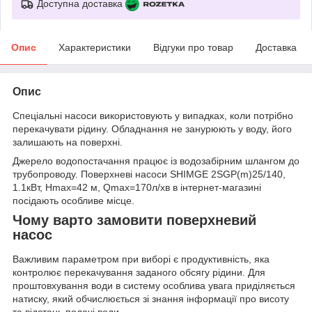
Доступна доставка
Опис
Характеристики
Відгуки про товар
Доставка
Опис
Спеціальні насоси використовують у випадках, коли потрібно
перекачувати рідину. Обладнання не занурюють у воду, його
залишають на поверхні.
Джерело водопостачання працює із водозабірним шлангом до
трубопроводу. Поверхневі насоси SHIMGE 2SGP(m)25/140,
1.1кВт, Нmax=42 м, Qmax=170л/хв в інтернет-магазині
посідають особливе місце.
Чому варто замовити поверхневий
насос
Важливим параметром при виборі є продуктивність, яка
контролює перекачування заданого обсягу рідини. Для
проштовхування води в систему особлива увага приділяється
натиску, який обчислюється зі знання інформації про висоту