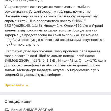
та відстань подачі води.
У характеристиках вказується максимальна глибина
всмоктування. Усі дані вказані у таблицях документів.
Покупець звертає увагу на матеріал виробу та пропускну
спроможність. Ціна поверхневого насосу SHIMGE
2SGP(m)25/140, 1.1кВт, Нmax=42 м, Qmax=170л/хв в Україні
залежить від показників та характеристик. Вся детальная
інформація представлена на сайті виробника. Ви можете
придбати конструкцію з високими показниками потужності за
прийнятною вартістю.
Flapmarket дбає про покупців, тому пропонує перевірений
товар високої якості. Щоб замовити поверхневий насос
SHIMGE 2SGP(m)25/140, 1.1кВт, Нmax=42 м, Qmax=170л/хв із
доставкою, телефонуйте або заповніть електронну форму
заявки. Менеджери нададуть актуальну інформацію з усіх
моделей та допоможуть з вибором.
Приховати
Специфікація
Manual-SHIMGE-2SGP.pdf