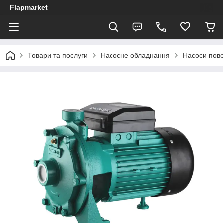
Flapmarket
Товари та послуги
Насосне обладнання
Насоси пове