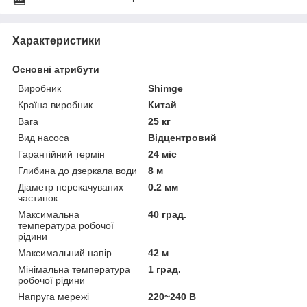
Характеристики
Основні атрибути
Виробник
Shimge
Країна виробник
Китай
Вага
25 кг
Вид насоса
Відцентровий
Гарантійний термін
24 міс
Глибина до дзеркала води
8 м
Діаметр перекачуваних
0.2 мм
частинок
Максимальна
40 град.
температура робочої
рідини
Максимальний напір
42 м
Мінімальна температура
1 град.
робочої рідини
Напруга мережі
220~240 В