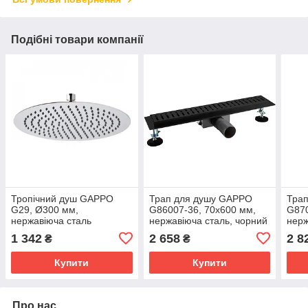
Подібні товари компанії
Тропічний душ GAPPO
Трап для душу GAPPO
Тра
G29, Ø300 мм,
G86007-36, 70х600 мм,
G870
нержавіюча сталь
нержавіюча сталь, чорний
нерж
1 342
2 658
2 8
₴
₴
Купити
Купити
Про нас