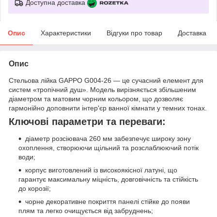
Доступна доставка
Опис
Характеристики
Відгуки про товар
Доставка
Опис
Стельова лійка GAPPO G004-26 — це сучасний елемент для
систем «тропічний душ». Модель вирізняється збільшеним
діаметром та матовим чорним кольором, що дозволяє
гармонійно доповнити інтер'єр ванної кімнати у темних тонах.
Ключові параметри та переваги:
діаметр розсіювача 260 мм забезпечує широку зону
охоплення, створюючи щільний та розслаблюючий потік
води;
корпус виготовлений із високоякісної латуні, що
гарантує максимальну міцність, довговічність та стійкість
до корозії;
чорне декоративне покриття панелі стійке до появи
плям та легко очищується від забруднень;