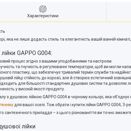
Характеристики
сть
, яка не лише додасть стиль та елегантність вашій ванній кімнаті
 лійки GAPPO G004:
овий процес згідно з вашими уподобаннями та настроєм.
ручність та гнучкість в регулюванні температури, щоб ви могли нала
існого пластику, що забезпечує тривалий термін служби та надійні
вій лійці стійкість до корозії, але й створює естетичний зовнішній
 підходить для більшості стандартних душових систем та дозволяє л
неність у високій якості продукту.
 з душовою лійкою GAPPO G004 в чорному кольорі, яка об'єднує ел
техніку
для вашої оселі. Тож обрати і купити лійки GAPPO G004, 3-р
ого сантехнічного приладдя – з цього різноманіття ви точно зможе
душової лійки