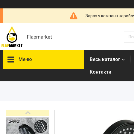
Зараз у компанії неробо
Flapmarket
Меню
Весь каталог
Контакти
Опалювальна техніка
Змішувачі
Гігієнічні душі
Душова програма
Душові трапи, дренажні
канали
Аксесуари для ванної