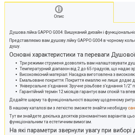
Опис
Душова лійка GAPPO G004: Вишуканий дизайн і функціональні
Представляємо вам душову лійку GAPPO G004 в чорному кольорі
душу.
Основні характеристики та переваги Душової
Три режими струменя дозволять вам налаштовувати душ
Температурний діапазон від 2 до 65 градусів, що надає з
Високоякісний матеріал: Насадка виготовлена з високояк
Емальоване покриття: Покриття емаллю не лише додає душо
Універсальне з'єднання: Зручне різьбове з'єднання 1/2"
Гарантійний термін 12 місяців гарантує вам спокій та впев
Додайте шарму та функціональності вашому щоденному ритуалу
В нашому каталозі ви з легкістю зможете знайти необхідну
сан
Тут ви знайдете декілька десятків різноманітних варіантів ць
функціональним та естетичним вимогам.
На які параметри звернули увагу при виборі 