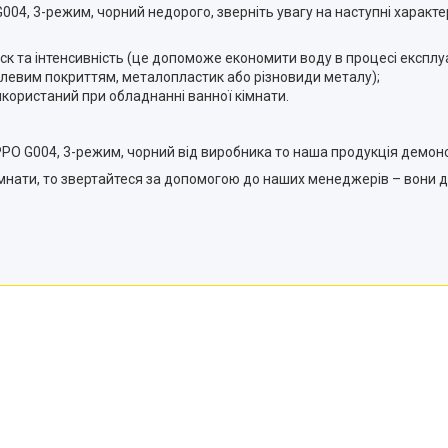
004, 3-режим, чорний недорого, зверніть увагу на наступні характе
иск та інтенсивність (це допоможе економити воду в процесі експлуа
алевим покриттям, металопластик або різновиди металу);
використаний при обладнанні ванної кімнати.
PPO G004, 3-режим, чорний від виробника то наша продукція демонс
кімнати, то звертайтеся за допомогою до наших менеджерів – вони д