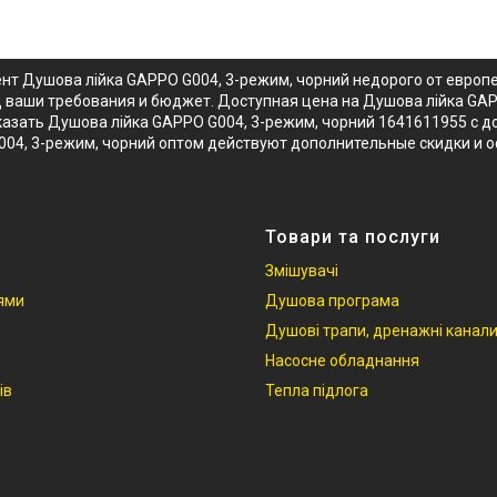
ент Душова лійка GAPPO G004, 3-режим, чорний недорого от европ
д ваши требования и бюджет. Доступная цена на Душова лійка GAP
азать Душова лійка GAPPO G004, 3-режим, чорний 1641611955 с дос
004, 3-режим, чорний оптом действуют дополнительные скидки и 
Товари та послуги
Змішувачі
іями
Душова програма
Душові трапи, дренажні канал
Насосне обладнання
ів
Тепла підлога