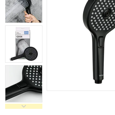
кімнати
Запчастини та комплектуючі
Гнучкі шланги (підведення)
Кухонні мийки
Рушникосушарки
Матеріали для влаштування
теплої підлоги
Запірно-регулююча
арматура
Фільтри для води
Насосне обладнання
Інструмент
Пакувальні сантехнічні
матеріали