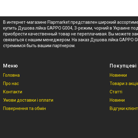
В интернет-магазине Flapmarket представлен широкий ассортим
купить Душова лійка GAPPO G004, 3-режим, чорний в Украине по
приобрести качественный товар не переплачивая. Вы можете зак
связаться с нашим менеджером. На заказ Душова лійка GAPPO G
стремимся быть вашим партнером.
Меню
Покупцеві
Головна
Новинки
Про нас
Товари з акц
Контакти
Статті
Умови доставки і оплати
Новини
Повернення та обмін
Відгуки клієнт