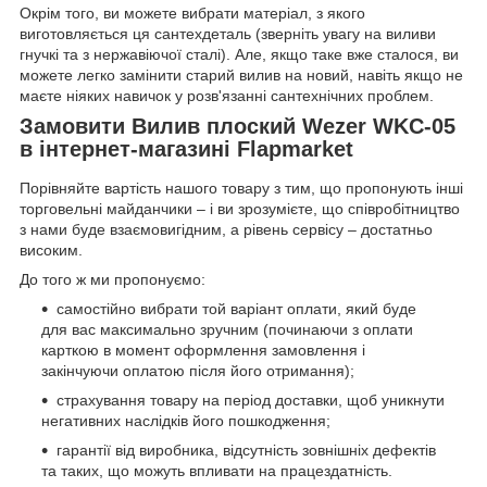
Окрім того, ви можете вибрати матеріал, з якого
виготовляється ця сантехдеталь (зверніть увагу на виливи
гнучкі та з нержавіючої сталі). Але, якщо таке вже сталося, ви
можете легко замінити старий вилив на новий, навіть якщо не
маєте ніяких навичок у розв'язанні сантехнічних проблем.
Замовити Вилив плоский Wezer WKC-05
в інтернет-магазині Flapmarket
Порівняйте вартість нашого товару з тим, що пропонують інші
торговельні майданчики – і ви зрозумієте, що співробітництво
з нами буде взаємовигідним, а рівень сервісу – достатньо
високим.
До того ж ми пропонуємо:
самостійно вибрати той варіант оплати, який буде
для вас максимально зручним (починаючи з оплати
карткою в момент оформлення замовлення і
закінчуючи оплатою після його отримання);
страхування товару на період доставки, щоб уникнути
негативних наслідків його пошкодження;
гарантії від виробника, відсутність зовнішніх дефектів
та таких, що можуть впливати на працездатність.