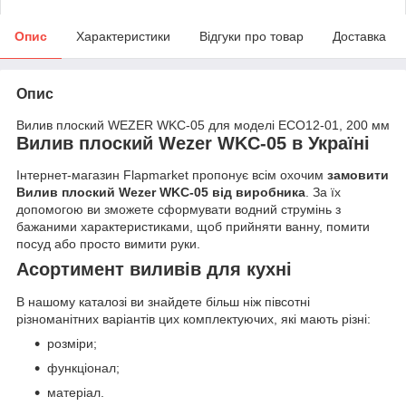
Опис
Характеристики
Відгуки про товар
Доставка
Опис
Вилив плоский WEZER WKC-05 для моделі ЕCО12-01, 200 мм
Вилив плоский Wezer WKC-05 в Україні
Інтернет-магазин Flapmarket пропонує всім охочим
замовити
Вилив плоский Wezer WKC-05 від виробника
. За їх
допомогою ви зможете сформувати водний струмінь з
бажаними характеристиками, щоб прийняти ванну, помити
посуд або просто вимити руки.
Асортимент виливів для кухні
В нашому каталозі ви знайдете більш ніж півсотні
різноманітних варіантів цих комплектуючих, які мають різні:
розміри;
функціонал;
матеріал.