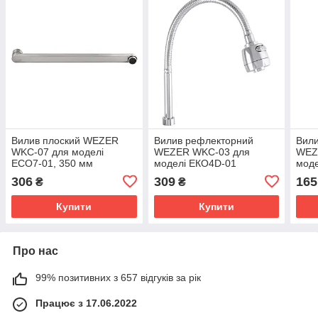
Вилив плоский WEZER
Вилив рефлекторний
Вили
WKC-07 для моделі
WEZER WKC-03 для
WEZ
ЕСО7-01, 350 мм
моделі ЕКО4D-01
моде
стал
306
309
165
₴
₴
Купити
Купити
Про нас
99% позитивних з 657 відгуків за рік
Працює з 17.06.2022