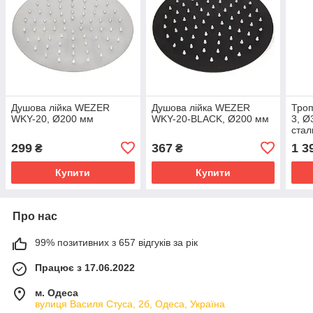
Душова лійка WEZER
Душова лійка WEZER
Троп
WKY-20, Ø200 мм
WKY-20-BLACK, Ø200 мм
3, Ø
стал
299
367
1 3
₴
₴
Купити
Купити
Про нас
99% позитивних з 657 відгуків за рік
Працює з 17.06.2022
м. Одеса
вулиця Василя Стуса, 2б, Одеса, Україна