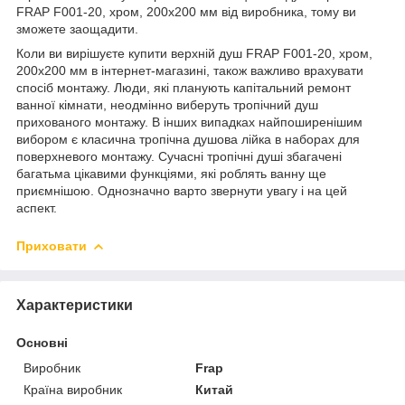
FRAP F001-20, хром, 200х200 мм від виробника, тому ви
зможете заощадити.
Коли ви вирішуєте купити верхній душ FRAP F001-20, хром,
200х200 мм в інтернет-магазині, також важливо врахувати
спосіб монтажу. Люди, які планують капітальний ремонт
ванної кімнати, неодмінно виберуть тропічний душ
прихованого монтажу. В інших випадках найпоширенішим
вибором є класична тропічна душова лійка в наборах для
поверхневого монтажу. Сучасні тропічні душі збагачені
багатьма цікавими функціями, які роблять ванну ще
приємнішою. Однозначно варто звернути увагу і на цей
аспект.
Приховати
Характеристики
Основні
Виробник
Frap
Країна виробник
Китай