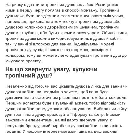
На ринку є два типи тропічних душових лійок. Різниця між
ними в першу чергу полягає в способі монтажу. Тропічний
душ може бути невід’ємним елементом душового змішувача,
наприклад, прихованого комплекту з тропічним душем або
душовою колонкою з дворейковим змішувачем, тропічним
душем і трубкою, або бути окремим аксесуаром. Обидва типи
тропічних душів можна використовувати як в душовій кабіні,
так і у ванні зі шторкою для ванни. Індивідуальні моделі
тропічного душу відрізняються за формою, розміром і
кольором, тому ви можете легко адаптувати тропічний душ до
існуючого проекту.
На що звернути увагу, купуючи
тропічний душ?
Незалежно від того, чи вас цікавить душова лійка для ванни чи
душової кабіни, ви неодмінно хочете, щоб вона була
довговічним та естетичним рішенням протягом багатьох років.
Першим аспектом буде візуальний аспект, тобто відповідність
душової кабіни передумовам облаштування. Вибираючи лійку
для тропічного душу, враховуйте її форму та колір. Іншими
важливими елементами, на які варто звернути увагу, є
репутація бренду, який виробляє душові кабіни, і тривалість
гарантії. У нашому інтернет-магазині ціна на душ верхній