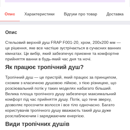
Опис
Характеристики
Відгуки про товар
Доставка
Опис
Стельовий верхній душ FRAP F001-20, хром, 200х200 мм —
це рішення, яке все частіше зустрічається в сучасних ванних
кімнатах. Це вибір, який забезпечує приємне та комфортне
прийняття ванни в будь-який час дня та ночі.
Як працює тропічний душ?
Тропічний душ — це пристрій, який працює за принципом,
схожим з класичною душовою лійкою, з тією різницею, що
розсіювальний потік у таких моделях набагато більший.
Велика площа тропічного душу забезпечує максимальний
комфорт під час прийняття душу. Потік, що тече зверху,
дозволяє просочити волосся і все тіло одночасно. Багато
користувачів тропічного душу вважають такий душ дуже
розслаблюючим і заряджаючим енергією.
Види тропічних душів