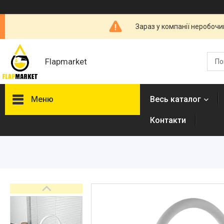
Зараз у компанії неробочи
Flapmarket
Меню
Весь каталог
Контакти
Опалювальна техніка
Змішувачі
Гігієнічні душі
Душова програма
Душові трапи, дренажні
канали
Аксесуари для ванної