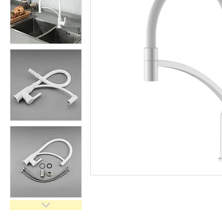
кімнати
Запчастини та комплектуючі
Гнучкі шланги (підведення)
Кухонні мийки
Рушникосушарки
Матеріали для влаштування
теплої підлоги
Запірно-регулююча
арматура
Фільтри для води
Насосне обладнання
Інструмент
Пакувальні сантехнічні
матеріали