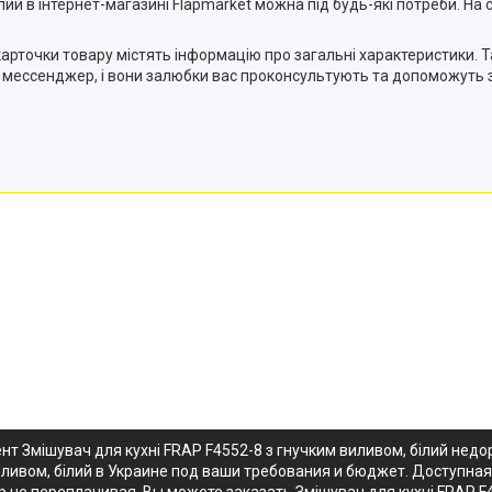
ий в інтернет-магазині Flapmarket можна під будь-які потреби. На
карточки товару містять інформацію про загальні характеристики
з мессенджер, і вони залюбки вас проконсультують та допоможуть 
нт Змішувач для кухні FRAP F4552-8 з гнучким виливом, білий нед
иливом, білий в Украине под ваши требования и бюджет. Доступная
 не переплачивая. Вы можете заказать Змішувач для кухні FRAP F4