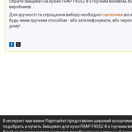
Обрати змішувач на кухню FRAP F4552-8 з гнучким виливом, біл
виробників.
Для зручності та спрощення вибору необхідної
сантехніки
всі 
будь-яким зручним способом - або зателефонувати, або чере
дому!
В интернет-магазине Flapmarket представлен широкий ассортиме
подобрать и купить Змішувач для кухні FRAP F4552-8 з гнучким в
білий от производителя позволит приобрести качественный товар