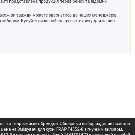
 сайті представлена продукція перевірених та відомих
. Також ви завжди можете звернутись до наших менеджерів
з вибором. Купуйте лише найкращу сантехнику для вашого
орого от европейских брендов. Обширный выбор изделий позволит
 цена на Змішувач для кухні FRAP F4552-8 з гнучким виливом,
552-8 з гнучким виливом, білий 1641505470 с доставкой в любой