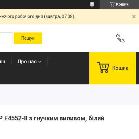
Кошик
жчого робочого дня (завтра, 07.08).
ін
Про нас
Кошик
P F4552-8 з гнучким виливом, білий