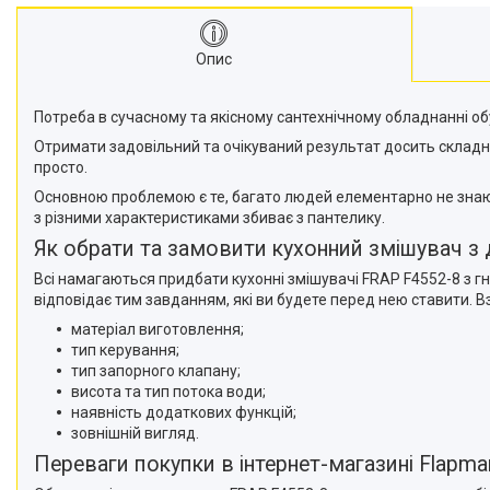
Опис
Потреба в сучасному та якісному сантехнічному обладнанні о
Отримати задовільний та очікуваний результат досить складн
просто.
Основною проблемою є те, багато людей елементарно не знають
з різними характеристиками збиває з пантелику.
Як обрати та замовити кухонний змішувач з
Всі намагаються придбати кухонні змішувачі FRAP F4552-8 з гн
відповідає тим завданням, які ви будете перед нею ставити. В
матеріал виготовлення;
тип керування;
тип запорного клапану;
висота та тип потока води;
наявність додаткових функцій;
зовнішній вигляд.
Переваги покупки в інтернет-магазині Flapma