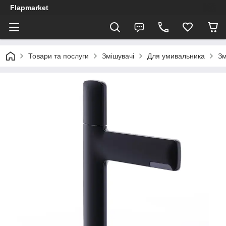
Flapmarket
Товари та послуги
Змішувачі
Для умивальника
Зм