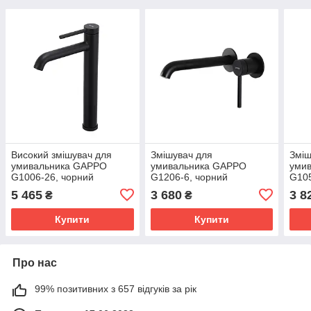
Високий змішувач для
Змішувач для
Зміш
умивальника GAPPO
умивальника GAPPO
уми
G1006-26, чорний
G1206-6, чорний
G105
5 465
3 680
3 8
₴
₴
Купити
Купити
Про нас
99% позитивних з 657 відгуків за рік