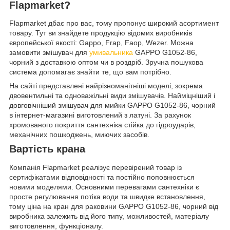
Flapmarket?
Flapmarket дбає про вас, тому пропонує широкий асортимент
товару. Тут ви знайдете продукцію відомих виробників
європейської якості: Gappo, Frap, Faop, Wezer. Можна
замовити змішувач для
умивальника
GAPPO G1052-86,
чорний з доставкою оптом чи в роздріб. Зручна пошукова
система допомагає знайти те, що вам потрібно.
На сайті представлені найрізноманітніші моделі, зокрема
двовентильні та одноважільні види змішувачів. Найміцніший і
довговічніший змішувач для мийки GAPPO G1052-86, чорний
в інтернет-магазині виготовлений з латуні. За рахунок
хромованого покриття сантехніка стійка до гідроударів,
механічних пошкоджень, миючих засобів.
Вартість крана
Компанія Flapmarket реалізує перевірений товар із
сертифікатами відповідності та постійно поповнюється
новими моделями. Основними перевагами сантехніки є
просте регулювання потіка води та швидке встановлення,
тому ціна на кран для раковини GAPPO G1052-86, чорний від
виробника залежить від його типу, можливостей, матеріалу
виготовлення, функціоналу.