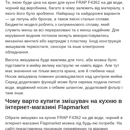
Те, якою буде ціна на кран для кухні FRAP F4362 на дві води,
чорний від виробника, багато в чому залежить від матеріалу, з
якого його було зроблено. Найкращі та найдорожчі варіанти
— це латунь або бронза, а також якісні стальні сплави.
Бюджетні моделі роблять з силуминового сплаву, який
служить менш за всі перераховані та є менш надійним. Для
керування водним потоком можуть використовуватись
механічні вентилі або картриджі з пластику. Іноді конструкція
змішувачів термостати, сенсори та інше електронне
обладнання.
Висота змішувача буде важлива для того, аби можна було
підставити в мийку велику каструлю чи навіть відро. Але тут
має значення не тільки висота крана, але й глибина чаші.
Носик змішувача повинен розміщуватися над центром мийки.
Серед додаткових функцій може бути окрема подача питної
води, видвіжний носик з гибким шлангом, додатковий фільтр і
таке інше.
Чому варто купити змішувач на кухню в
інтернет-магазині Flapmarket
Обрати змішувач на кухню FRAP F4362 на дві води, чорний в
інтернет-магазині Flapmarket можна під будь-які потреби. На
сайті представлена продукція перевірених та відомих