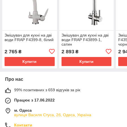
Змішувач для кухні на дві
Змішувач для кухні на дві
Зміш
води FRAP F4399-8, білий
води FRAP F43899-1,
F435
сатин
чор
2 765
2 893
2 9
₴
₴
Купити
Купити
Про нас
99% позитивних з 659 відгуків за рік
Працює з 17.06.2022
м. Одеса
вулиця Василя Стуса, 2б, Одеса, Україна
Контакти