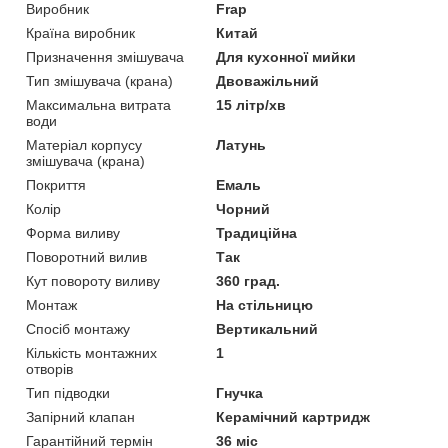
Виробник
Frap
Країна виробник
Китай
Призначення змішувача
Для кухонної мийки
Тип змішувача (крана)
Двоважільний
Максимальна витрата
15 літр/хв
води
Матеріал корпусу
Латунь
змішувача (крана)
Покриття
Емаль
Колір
Чорний
Форма виливу
Традиційна
Поворотний вилив
Так
Кут повороту виливу
360 град.
Монтаж
На стільницю
Спосіб монтажу
Вертикальний
Кількість монтажних
1
отворів
Тип підводки
Гнучка
Запірний клапан
Керамічний картридж
Гарантійний термін
36 міс