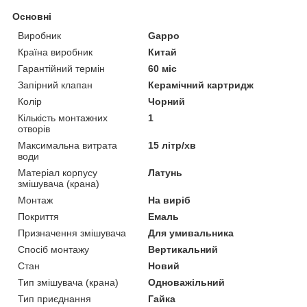
Основні
Виробник
Gappo
Країна виробник
Китай
Гарантійний термін
60 міс
Запірний клапан
Керамічний картридж
Колір
Чорний
Кількість монтажних
1
отворів
Максимальна витрата
15 літр/хв
води
Матеріал корпусу
Латунь
змішувача (крана)
Монтаж
На виріб
Покриття
Емаль
Призначення змішувача
Для умивальника
Спосіб монтажу
Вертикальний
Стан
Новий
Тип змішувача (крана)
Одноважільний
Тип приєднання
Гайка