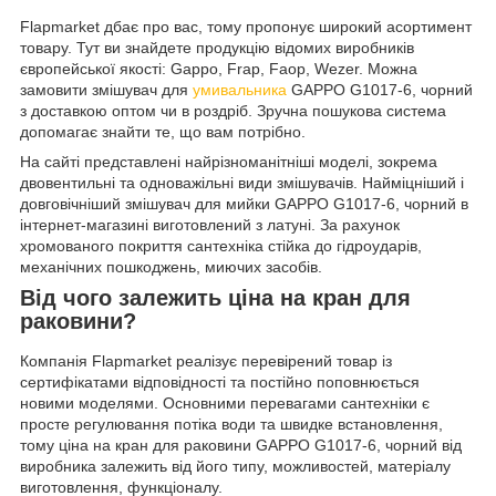
Flapmarket дбає про вас, тому пропонує широкий асортимент
товару. Тут ви знайдете продукцію відомих виробників
європейської якості: Gappo, Frap, Faop, Wezer. Можна
замовити змішувач для
умивальника
GAPPO G1017-6, чорний
з доставкою оптом чи в роздріб. Зручна пошукова система
допомагає знайти те, що вам потрібно.
На сайті представлені найрізноманітніші моделі, зокрема
двовентильні та одноважільні види змішувачів. Найміцніший і
довговічніший змішувач для мийки GAPPO G1017-6, чорний в
інтернет-магазині виготовлений з латуні. За рахунок
хромованого покриття сантехніка стійка до гідроударів,
механічних пошкоджень, миючих засобів.
Від чого залежить ціна на кран для
раковини?
Компанія Flapmarket реалізує перевірений товар із
сертифікатами відповідності та постійно поповнюється
новими моделями. Основними перевагами сантехніки є
просте регулювання потіка води та швидке встановлення,
тому ціна на кран для раковини GAPPO G1017-6, чорний від
виробника залежить від його типу, можливостей, матеріалу
виготовлення, функціоналу.