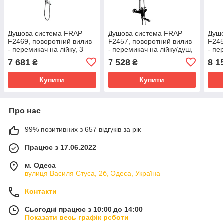
Душова система FRAP
Душова система FRAP
Душ
F2469, поворотний вилив
F2457, поворотний вилив
F245
- перемикач на лійку, 3
- перемикач на лійку/душ,
- пе
режими
3 режими, чорний/хром
3 ре
7 681
7 528
8 1
₴
₴
Купити
Купити
Про нас
99% позитивних з 657 відгуків за рік
Працює з 17.06.2022
м. Одеса
вулиця Василя Стуса, 2б, Одеса, Україна
Контакти
Сьогодні працює з 10:00 до 14:00
Показати весь графік роботи