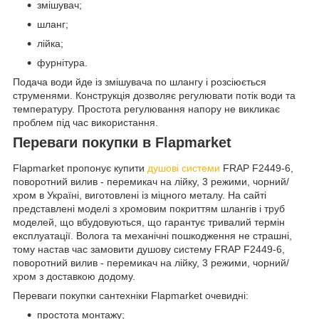
змішувач;
шланг;
лійка;
фурнітура.
Подача води йде із змішувача по шлангу і розсіюється
струменями. Конструкція дозволяє регулювати потік води та
температуру. Простота регулювання напору не викликає
проблем під час використання.
Переваги покупки в Flapmarket
Flapmarket пропонує купити
душові системи
FRAP F2449-6,
поворотний вилив - перемикач на лійку, 3 режими, чорний/
хром в Україні, виготовлені із міцного металу. На сайті
представлені моделі з хромовим покриттям шлангів і труб
моделей, що вбудовуються, що гарантує тривалий термін
експлуатації. Волога та механічні пошкодження не страшні,
тому настав час замовити душову систему FRAP F2449-6,
поворотний вилив - перемикач на лійку, 3 режими, чорний/
хром з доставкою додому.
Переваги покупки сантехніки Flapmarket очевидні:
простота монтажу;