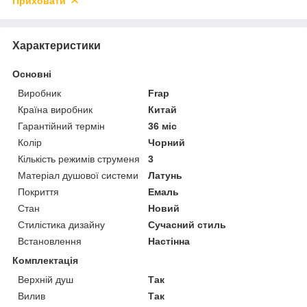
Приховати
Характеристики
Основні
Виробник
Frap
Країна виробник
Китай
Гарантійний термін
36 міс
Колір
Чорний
Кількість режимів струменя
3
Матеріал душової системи
Латунь
Покриття
Емаль
Стан
Новий
Стилістика дизайну
Сучасний стиль
Встановлення
Настінна
Комплектація
Верхній душ
Так
Вилив
Так