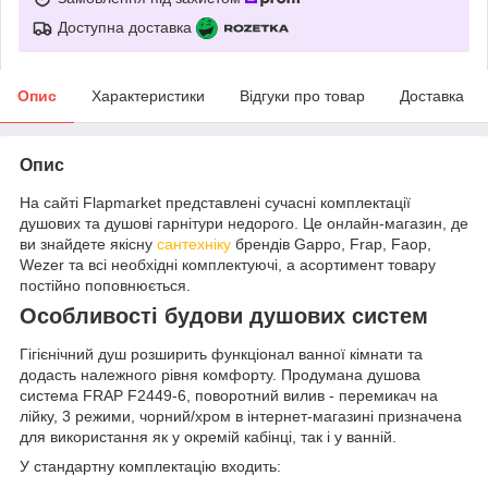
Доступна доставка
Опис
Характеристики
Відгуки про товар
Доставка
Опис
На сайті Flapmarket представлені сучасні комплектації
душових та душові гарнітури недорого. Це онлайн-магазин, де
ви знайдете якісну
сантехніку
брендів Gappo, Frap, Faop,
Wezer та всі необхідні комплектуючі, а асортимент товару
постійно поповнюється.
Особливості будови душових систем
Гігієнічний душ розширить функціонал ванної кімнати та
додасть належного рівня комфорту. Продумана душова
система FRAP F2449-6, поворотний вилив - перемикач на
лійку, 3 режими, чорний/хром в інтернет-магазині призначена
для використання як у окремій кабінці, так і у ванній.
У стандартну комплектацію входить: