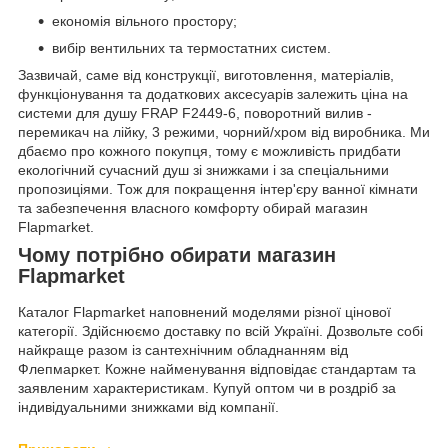
економія вільного простору;
вибір вентильних та термостатних систем.
Зазвичай, саме від конструкції, виготовлення, матеріалів,
функціонування та додаткових аксесуарів залежить ціна на
системи для душу FRAP F2449-6, поворотний вилив -
перемикач на лійку, 3 режими, чорний/хром від виробника. Ми
дбаємо про кожного покупця, тому є можливість придбати
екологічний сучасний душ зі знижками і за спеціальними
пропозиціями. Тож для покращення інтер'єру ванної кімнати
та забезпечення власного комфорту обирай магазин
Flapmarket.
Чому потрібно обирати магазин
Flapmarket
Каталог Flapmarket наповнений моделями різної цінової
категорії. Здійснюємо доставку по всій Україні. Дозвольте собі
найкраще разом із сантехнічним обладнанням від
Флепмаркет. Кожне найменування відповідає стандартам та
заявленим характеристикам. Купуй оптом чи в роздріб за
індивідуальними знижками від компанії.