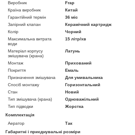
Виробник
Frap
Країна виробник
Китай
Гарантійний термін
36 міс
Запірний клапан
Керамічний картридж
Колір
Чорний
Максимальна витрата
15 літр/хв
води
Матеріал корпусу
Латунь
змішувача (крана)
Монтаж
Прихований
Покриття
Емаль
Призначення змішувача
Для умивальника
Спосіб монтажу
Горизонтальний
Стан
Новий
Тип змішувача (крана)
Одноважільний
Тип підводки
Жорстка
Комплектація
Аератор
Так
Габаритні і приєднувальні розміри