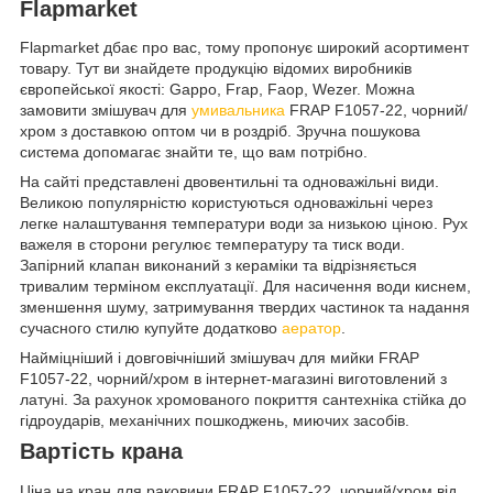
Flapmarket
Flapmarket дбає про вас, тому пропонує широкий асортимент
товару. Тут ви знайдете продукцію відомих виробників
європейської якості: Gappo, Frap, Faop, Wezer. Можна
замовити змішувач для
умивальника
FRAP F1057-22, чорний/
хром з доставкою оптом чи в роздріб. Зручна пошукова
система допомагає знайти те, що вам потрібно.
На сайті представлені двовентильні та одноважільні види.
Великою популярністю користуються одноважільні через
легке налаштування температури води за низькою ціною. Рух
важеля в сторони регулює температуру та тиск води.
Запірний клапан виконаний з кераміки та відрізняється
тривалим терміном експлуатації. Для насичення води киснем,
зменшення шуму, затримування твердих частинок та надання
сучасного стилю купуйте додатково
аератор
.
Найміцніший і довговічніший змішувач для мийки FRAP
F1057-22, чорний/хром в інтернет-магазині виготовлений з
латуні. За рахунок хромованого покриття сантехніка стійка до
гідроударів, механічних пошкоджень, миючих засобів.
Вартість крана
Ціна на кран для раковини FRAP F1057-22, чорний/хром від