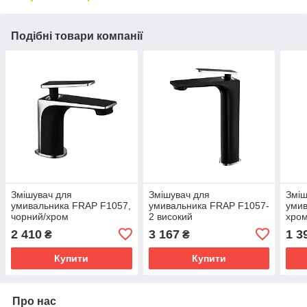
Подібні товари компанії
Змішувач для
Змішувач для
Зміш
умивальника FRAP F1057,
умивальника FRAP F1057-
умив
чорний/хром
2 високий
хро
2 410
3 167
1 3
₴
₴
Купити
Купити
Про нас