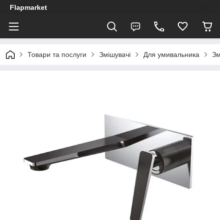
Flapmarket
Товари та послуги
Змішувачі
Для умивальника
Зм