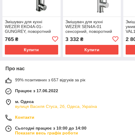
Змішувач для кухні
Змішувач для кухні
Зміш
WEZER EKO4A-01-
WEZER SEN4A-01
уми
GUNGREY, поворотний
сенсорний, поворотний
VAL
вилив, нержавіюча сталь,
вилив, нержавіюча сталь,
нерж
765
3 332
2 8
₴
₴
збройова сталь
сатин
Купити
Купити
Про нас
99% позитивних з 657 відгуків за рік
Працює з 17.06.2022
м. Одеса
вулиця Василя Стуса, 2б, Одеса, Україна
Контакти
Сьогодні працює з 10:00 до 14:00
Показати весь графік роботи