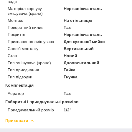
води
Матеріал корпусу
Нержавіюча сталь
змішувача (крана)
Монтаж
На стільницю
Поворотний вилив
Так
Покриття
Нержавіюча сталь
Призначення змішувача
Для кухонної мийки
Спосіб монтажу
Вертикальний
Стан
Новий
Тип змішувача (крана)
Двохвентильний
Тип приєднання
Гайка
Тип підводки
Гнучка
Комплектація
Аератор
Так
Габаритні і приєднувальні розміри
Приєднувальний розмір
1/2"
Приховати