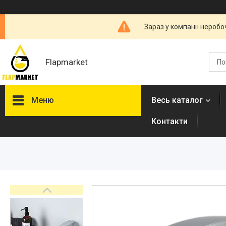
Зараз у компанії неробо
Flapmarket
Меню
Весь каталог
Контакти
Опалювальна техніка
Змішувачі
Гігієнічні душі
Душова програма
Душові трапи, дренажні
канали
Аксесуари для ванної