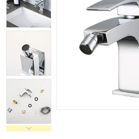
кімнати
Запчастини та комплектуючі
Гнучкі шланги (підведення)
Кухонні мийки
Рушникосушарки
Матеріали для влаштування
теплої підлоги
Запірно-регулююча
арматура
Фільтри для води
Насосне обладнання
Інструмент
Пакувальні сантехнічні
матеріали