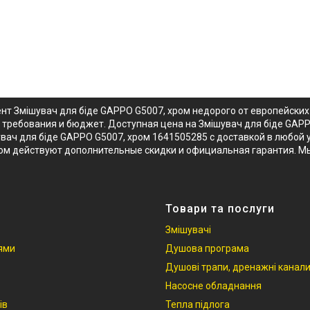
нт Змішувач для біде GAPPO G5007, хром недорого от европейски
и требования и бюджет. Доступная цена на Змішувач для біде GAP
ач для біде GAPPO G5007, хром 1641505285 с доставкой в любой у
том действуют дополнительные скидки и официальная гарантия. М
Товари та послуги
Змішувачі
іями
Душова програма
Душові трапи, дренажні канал
Насосне обладнання
ів
Тепла підлога