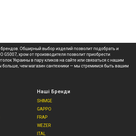
х брендов. Обширный выбор изделий позволит подобрать и
PO G5007, хром от производителя позволит приобрести
голок Украины в пару кликов на сайте или связаться с нашим
ы больше, чем магазин сантехники — мы стремимся быть вашим
Наші Бренди
SHIMGE
GAPPO
и
FRAP
WEZER
ITAL