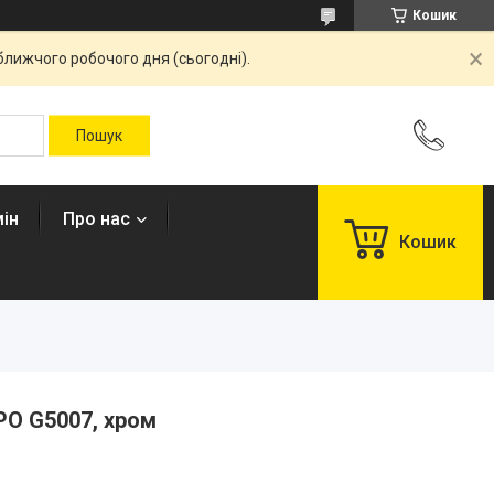
Кошик
ближчого робочого дня (сьогодні).
ін
Про нас
Кошик
PO G5007, хром