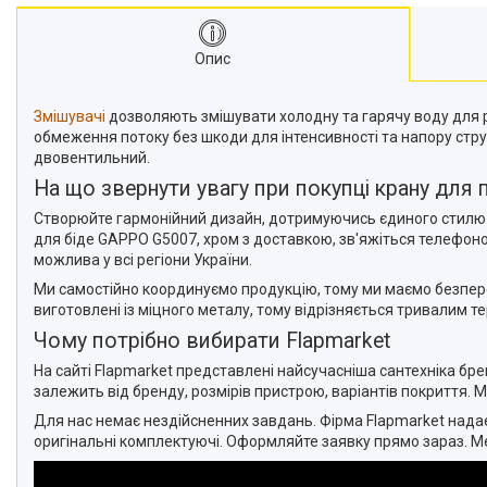
Опис
Змішувачі
дозволяють змішувати холодну та гарячу воду для 
обмеження потоку без шкоди для інтенсивності та напору стру
двовентильний.
На що звернути увагу при покупці крану для пі
Створюйте гармонійний дизайн, дотримуючись єдиного стилю 
для біде GAPPO G5007, хром з доставкою, зв'яжіться телефон
можлива у всі регіони України.
Ми самостійно координуємо продукцію, тому ми маємо безпере
виготовлені із міцного металу, тому відрізняється тривалим те
Чому потрібно вибирати Flapmarket
На сайті Flapmarket представлені найсучасніша сантехніка бре
залежить від бренду, розмірів пристрою, варіантів покриття.
Для нас немає нездійсненних завдань. Фірма Flapmarket надає
оригінальні комплектуючі. Оформляйте заявку прямо зараз. М