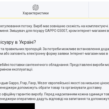
Характеристики
регулювання потоку. Виріб має зовнішню схожість на комплектуючі
меня. Змішувач для пісуару GAPPO G5007, хром інтернет-магазині 
суару в Україні?
та правильних пропорцій. За потреби можливе встановлення дода
ом або заповніть електронну форму заявки. Інтернет-магазин має 
бійні поставки сантехнічного обладнання. Представлені вироби мож
рміном експлуатації.
ндыв Gappo, Frap, Faop, Wezer європейської якості за низькою ціно
 Менеджери допоможуть обрати товар та організувати доставку.
 офіційну гарантію виробу. Перед надсиланням кожна одиниця това
енеджери оперативно дадуть відповіді на запитання та допоможуть 