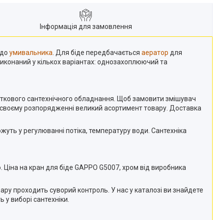
Інформація для замовлення
 до
умивальника
. Для біде передбачається
аератор
для
виконаний у кількох варіантах: однозахоплюючий та
ткового сантехнічного обладнання. Щоб замовити змішувач
в своєму розпорядженні великий асортимент товару. Доставка
уть у регулюваннi потіка, температуру води. Сантехніка
ю. Ціна на кран для біде GAPPO G5007, хром від виробника
ру проходить суворий контроль. У нас у каталозі ви знайдете
у виборі сантехніки.