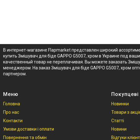
В интернет-магазине Flapmarket представлен широкий ассортиме
купить Змішувач для біде GAPPO G5007, хром в Украине под ваш
качественный товар не переплачивая. Вы можете заказать Змішув
менеджером. На заказ Змішувач для біде GAPPO G5007, хром оп
партнером.
Меню
Покупцеві
Головна
Новинки
Про нас
Товари з акц
Контакти
Статті
Умови доставки і оплати
Новини
Повернення та обмін
Відгуки клієнт