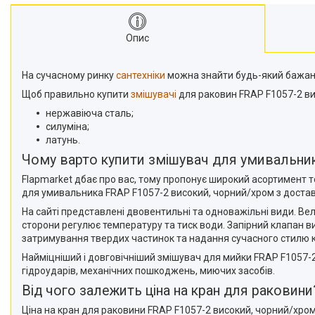
Опис
На сучасному ринку
сантехніки
можна знайти будь-який бажаний
Щоб правильно купити
змішувачі
для раковин FRAP F1057-2 вис
нержавіюча сталь;
силуміна;
латунь.
Чому варто купити змішувач для умивальника
Flapmarket дбає про вас, тому пропонує широкий асортимент то
для умивальника FRAP F1057-2 високий, чорний/хром з достав
На сайті представлені двовентильні та одноважільні види. В
сторони регулює температуру та тиск води. Запірний клапан в
затримування твердих частинок та надання сучасного стилю 
Найміцніший і довговічніший змішувач для мийки FRAP F1057-2 
гідроударів, механічних пошкоджень, миючих засобів.
Від чого залежить ціна на кран для раковини
Ціна на кран для раковини FRAP F1057-2 високий, чорний/хром