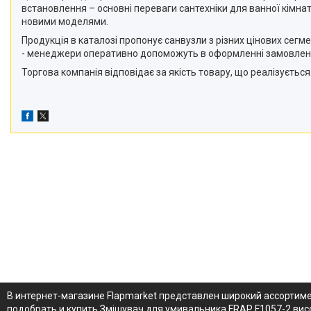
встановлення – основні переваги сантехніки для ванної кімнат
новими моделями.
Продукція в каталозі пропонує санвузли з різних цінових се
- менеджери оперативно допоможуть в оформленні замовлен
Торгова компанія відповідає за якість товару, що реалізується.
В интернет-магазине Flapmarket представлен широкий ассортим
подобрать и купить Змішувач для умивальника FRAP F1057-2 вис