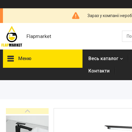
Зараз у компанії неро
Flapmarket
Меню
Весь каталог
Контакти
Опалювальна техніка
Змішувачі
Гігієнічні душі
Душова програма
Душові трапи, дренажні
канали
Аксесуари для ванної