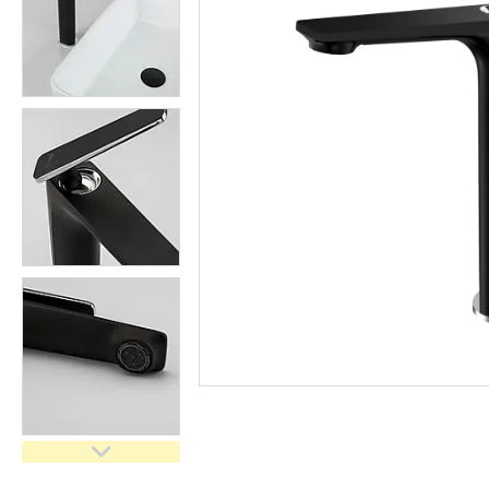
кімнати
Запчастини та комплектуючі
Гнучкі шланги (підведення)
Кухонні мийки
Рушникосушарки
Матеріали для влаштування
теплої підлоги
Запірно-регулююча
арматура
Фільтри для води
Насосне обладнання
Інструмент
Пакувальні сантехнічні
матеріали