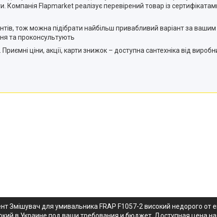
и. Компанія Flapmarket реалізує перевірений товар із сертифікатам
гментів, тож можна підібрати найбільш привабливий варіант за ва
ня та проконсультують
 Приємні ціни, акції, карти знижок – доступна сантехніка від виробн
ент Змішувач для умивальника FRAP F1057-2 високий недорого от
окий в Украине под ваши требования и бюджет. Доступная цена на