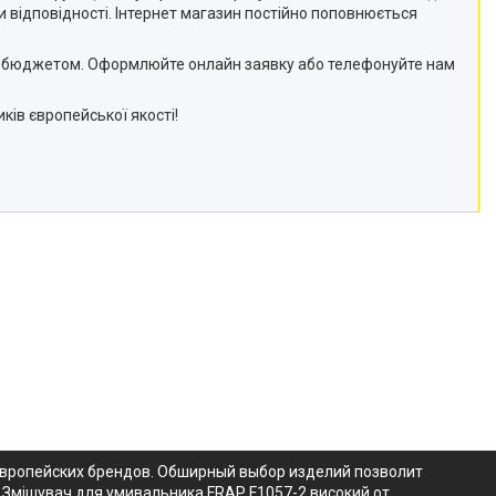
и відповідності. Інтернет магазин постійно поповнюється
шим бюджетом. Оформлюйте онлайн заявку або телефонуйте нам
иків європейської якості!
 европейских брендов. Обширный выбор изделий позволит
 Змішувач для умивальника FRAP F1057-2 високий от