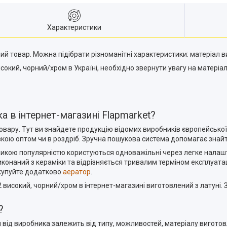
Характеристики
 товар. Можна підібрати різноманітні характеристики: матеріал виг
окий, чорний/хром в Україні, необхідно звернути увагу на матеріал,
 в інтернет-магазині Flapmarket?
вару. Тут ви знайдете продукцію відомих виробників європейської 
кою оптом чи в роздріб. Зручна пошукова система допомагає знайти
еликою популярністю користуються одноважільні через легке налаш
иконаний з кераміки та відрізняється тривалим терміном експлуат
купуйте додатково
аератор
.
високий, чорний/хром в інтернет-магазині виготовлений з латуні. 
?
 від виробника залежить від типу, можливостей, матеріалу виготов