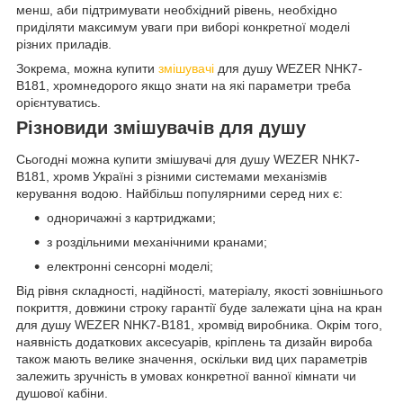
менш, аби підтримувати необхідний рівень, необхідно
приділяти максимум уваги при виборі конкретної моделі
різних приладів.
Зокрема, можна купити
змішувачі
для душу WEZER NHK7-
B181, хромнедорого якщо знати на які параметри треба
орієнтуватись.
Різновиди змішувачів для душу
Сьогодні можна купити змішувачі для душу WEZER NHK7-
B181, хромв Україні з різними системами механізмів
керування водою. Найбільш популярними серед них є:
одноричажні з картриджами;
з роздільними механічними кранами;
електронні сенсорні моделі;
Від рівня складності, надійності, матеріалу, якості зовнішнього
покриття, довжини строку гарантії буде залежати ціна на кран
для душу WEZER NHK7-B181, хромвід виробника. Окрім того,
наявність додаткових аксесуарів, кріплень та дизайн вироба
також мають велике значення, оскільки вид цих параметрів
залежить зручність в умовах конкретної ванної кімнати чи
душової кабіни.