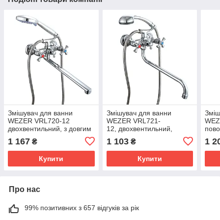
Змішувач для ванни
Змішувач для ванни
Зміш
WEZER VRL720-12
WEZER VRL721-
WEZ
двохвентильний, з довгим
12, двохвентильний,
пово
виливом, хром
поворотний, Ø 35, хром
1 167
1 103
1 2
₴
₴
Купити
Купити
Про нас
99% позитивних з 657 відгуків за рік