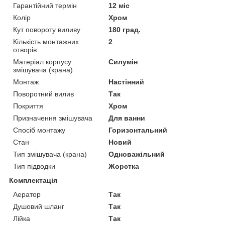
Гарантійний термін
12 міс
Колір
Хром
Кут повороту виливу
180 град.
Кількість монтажних
2
отворів
Матеріал корпусу
Силумін
змішувача (крана)
Монтаж
Настінний
Поворотний вилив
Так
Покриття
Хром
Призначення змішувача
Для ванни
Спосіб монтажу
Горизонтальний
Стан
Новий
Тип змішувача (крана)
Одноважільний
Тип підводки
Жорстка
Комплектація
Аератор
Так
Душовий шланг
Так
Лійка
Так