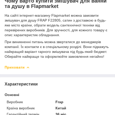
Чому варто купити змішувач для ванни
та душу в Flapmarket
На сайті інтернет-магазину Flapmarket можна замовити
змішувач для душу FRAP F22805, сатин з доставкою в будь-
яке місто країни, обрати модель сантехнічної техніки від
перевірених виробників. Для зручності, для кожного товару є
опис характеристик обладнання.
При виникненні питань можна звертатися до менеджерів
компанії. Їх контакти є в спеціальному розділі. Вони підкажуть
найкращий варіант гарного змішувача під будь-який бюджет.
Обирайте найкраще та оформлюйте замовлення негайно!
Приховати
Характеристики
Основні
Виробник
Frap
Країна виробник
Китай
Гарантійний термін
36 міс