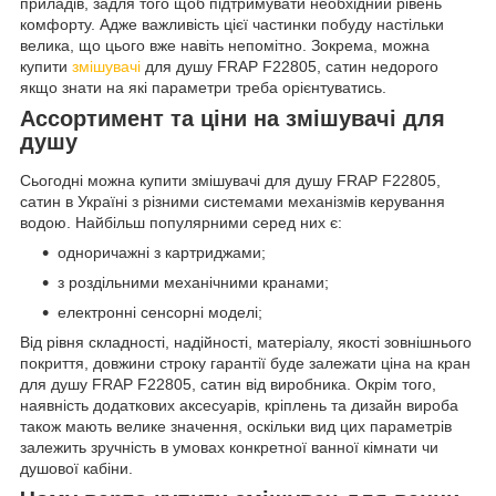
приладів, задля того щоб підтримувати необхідний рівень
комфорту. Адже важливість цієї частинки побуду настільки
велика, що цього вже навіть непомітно. Зокрема, можна
купити
змішувачі
для душу FRAP F22805, сатин недорого
якщо знати на які параметри треба орієнтуватись.
Ассортимент та ціни на змішувачі для
душу
Сьогодні можна купити змішувачі для душу FRAP F22805,
сатин в Україні з різними системами механізмів керування
водою. Найбільш популярними серед них є:
одноричажні з картриджами;
з роздільними механічними кранами;
електронні сенсорні моделі;
Від рівня складності, надійності, матеріалу, якості зовнішнього
покриття, довжини строку гарантії буде залежати ціна на кран
для душу FRAP F22805, сатин від виробника. Окрім того,
наявність додаткових аксесуарів, кріплень та дизайн вироба
також мають велике значення, оскільки вид цих параметрів
залежить зручність в умовах конкретної ванної кімнати чи
душової кабіни.