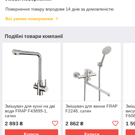
Повернення товару впродовж 14 днів за домовленістю
Всі умови повернення
Подібні товари компанії
Змішувач для кухні на дві
Змішувач для ванни FRAP
Зміш
води FRAP F43899-1,
F2248, сатин
вис
сатин
F608
2 893
2 862
1 5
₴
₴
Купити
Купити