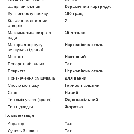
Запірний клапан
Керамічний картридж
Кут повороту виливу
180 град.
Кількість монтажних
2
отворів
Максимальна витрата
15 літр/хв
води
Матеріал корпусу
Нержавіюча сталь
змішувача (крана)
Монтаж
Настінний
Поворотний вилив
Так
Покриття
Нержавіюча сталь
Призначення змішувача
Для ванни
Спосіб монтажу
Горизонтальний
Стан
Новий
Тип змішувача (крана)
Одноважільний
Тип підводки
Жорстка
Комплектація
Аератор
Так
Душовий шланг
Так