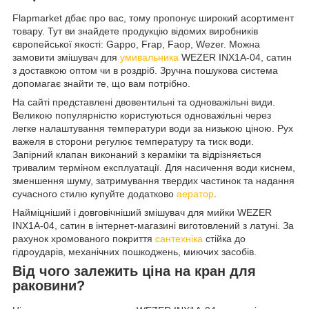
Flapmarket дбає про вас, тому пропонує широкий асортимент
товару. Тут ви знайдете продукцію відомих виробників
європейської якості: Gappo, Frap, Faop, Wezer. Можна
замовити змішувач для
умивальника
WEZER INX1A-04, сатин
з доставкою оптом чи в роздріб. Зручна пошукова система
допомагає знайти те, що вам потрібно.
На сайті представлені двовентильні та одноважільні види.
Великою популярністю користуються одноважільні через
легке налаштування температури води за низькою ціною. Рух
важеля в сторони регулює температуру та тиск води.
Запірний клапан виконаний з кераміки та відрізняється
тривалим терміном експлуатації. Для насичення води киснем,
зменшення шуму, затримування твердих частинок та надання
сучасного стилю купуйте додатково
аератор
.
Найміцніший і довговічніший змішувач для мийки WEZER
INX1A-04, сатин в інтернет-магазині виготовлений з латуні. За
рахунок хромованого покриття
сантехніка
стійка до
гідроударів, механічних пошкоджень, миючих засобів.
Від чого залежить ціна на кран для
раковини?