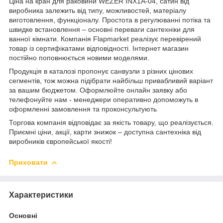
Ціна на кран для раковини WEZER INX1A-04, сатин від
виробника залежить від типу, можливостей, матеріалу
виготовлення, функціоналу. Простота в регулюванні потіка та
швидке встановлення – основні переваги сантехніки для
ванної кімнати. Компанія Flapmarket реалізує перевірений
товар із сертифікатами відповідності. Інтернет магазин
постійно поповнюється новими моделями.
Продукція в каталозі пропонує санвузли з різних цінових
сегментів, тож можна підібрати найбільш привабливий варіант
за вашим бюджетом. Оформлюйте онлайн заявку або
телефонуйте нам - менеджери оперативно допоможуть в
оформленні замовлення та проконсультують
Торгова компанія відповідає за якість товару, що реалізується.
Приємні ціни, акції, карти знижок – доступна сантехніка від
виробників європейської якості!
Приховати
Характеристики
Основні