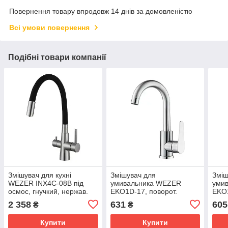
Повернення товару впродовж 14 днів за домовленістю
Всі умови повернення
Подібні товари компанії
Змішувач для кухні
Змішувач для
Зміш
WEZER INX4C-08B під
умивальника WEZER
уми
осмос, гнучкий, нержав.
EKO1D-17, поворот.
EKO1
сталь, чорний/сатин
вилив, нерж. сталь, сатин
2 358
631
605
₴
₴
Купити
Купити