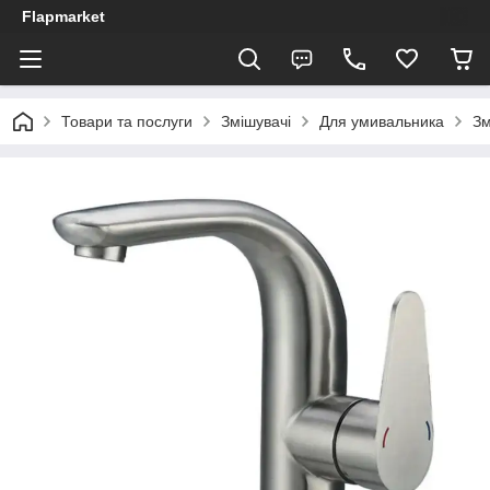
Flapmarket
Товари та послуги
Змішувачі
Для умивальника
Зм