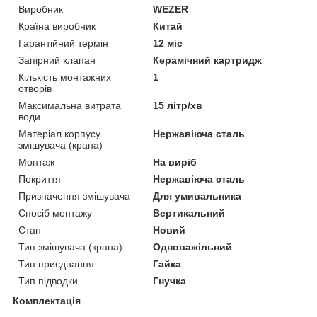
Виробник
WEZER
Країна виробник
Китай
Гарантійний термін
12 міс
Запірний клапан
Керамічний картридж
Кількість монтажних
1
отворів
Максимальна витрата
15 літр/хв
води
Матеріал корпусу
Нержавіюча сталь
змішувача (крана)
Монтаж
На виріб
Покриття
Нержавіюча сталь
Призначення змішувача
Для умивальника
Спосіб монтажу
Вертикальний
Стан
Новий
Тип змішувача (крана)
Одноважільний
Тип приєднання
Гайка
Тип підводки
Гнучка
Комплектація