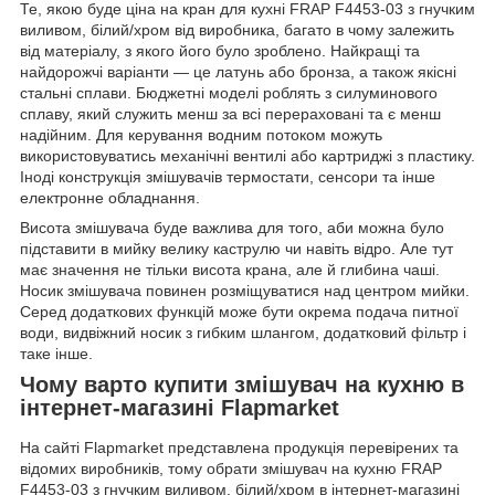
Те, якою буде ціна на кран для кухні FRAP F4453-03 з гнучким
виливом, білий/хром від виробника, багато в чому залежить
від матеріалу, з якого його було зроблено. Найкращі та
найдорожчі варіанти — це латунь або бронза, а також якісні
стальні сплави. Бюджетні моделі роблять з силуминового
сплаву, який служить менш за всі перераховані та є менш
надійним. Для керування водним потоком можуть
використовуватись механічні вентилі або картриджі з пластику.
Іноді конструкція змішувачів термостати, сенсори та інше
електронне обладнання.
Висота змішувача буде важлива для того, аби можна було
підставити в мийку велику каструлю чи навіть відро. Але тут
має значення не тільки висота крана, але й глибина чаші.
Носик змішувача повинен розміщуватися над центром мийки.
Серед додаткових функцій може бути окрема подача питної
води, видвіжний носик з гибким шлангом, додатковий фільтр і
таке інше.
Чому варто купити змішувач на кухню в
інтернет-магазині Flapmarket
На сайті Flapmarket представлена продукція перевірених та
відомих виробників, тому обрати змішувач на кухню FRAP
F4453-03 з гнучким виливом, білий/хром в інтернет-магазині