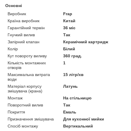
Основні
Виробник
Frap
Країна виробник
Китай
Гарантійний термін
36 міс
Гнучкий вилив
Так
Запірний клапан
Керамічний картридж
Колір
Білий
Кут повороту виливу
360 град.
Кількість монтажних
1
отворів
Максимальна витрата
15 літр/хв
води
Матеріал корпусу
Латунь
змішувача (крана)
Монтаж
На стільницю
Поворотний вилив
Так
Покриття
Емаль
Призначення змішувача
Для кухонної мийки
Спосіб монтажу
Вертикальний