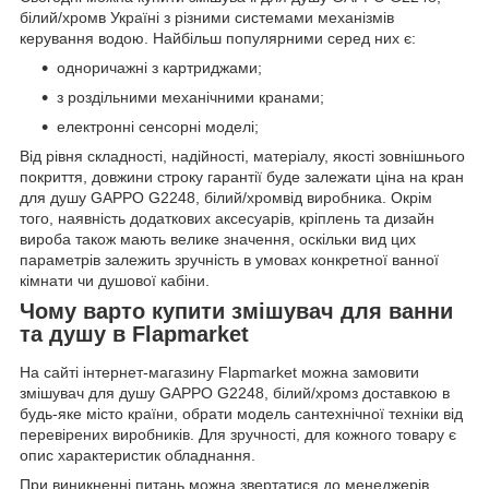
білий/хромв Україні з різними системами механізмів
керування водою. Найбільш популярними серед них є:
одноричажні з картриджами;
з роздільними механічними кранами;
електронні сенсорні моделі;
Від рівня складності, надійності, матеріалу, якості зовнішнього
покриття, довжини строку гарантії буде залежати ціна на кран
для душу GAPPO G2248, білий/хромвід виробника. Окрім
того, наявність додаткових аксесуарів, кріплень та дизайн
вироба також мають велике значення, оскільки вид цих
параметрів залежить зручність в умовах конкретної ванної
кімнати чи душової кабіни.
Чому варто купити змішувач для ванни
та душу в Flapmarket
На сайті інтернет-магазину Flapmarket можна замовити
змішувач для душу GAPPO G2248, білий/хромз доставкою в
будь-яке місто країни, обрати модель сантехнічної техніки від
перевірених виробників. Для зручності, для кожного товару є
опис характеристик обладнання.
При виникненні питань можна звертатися до менеджерів