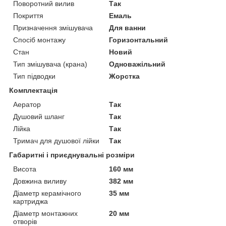
Поворотний вилив
Так
Покриття
Емаль
Призначення змішувача
Для ванни
Спосіб монтажу
Горизонтальний
Стан
Новий
Тип змішувача (крана)
Одноважільний
Тип підводки
Жорстка
Комплектація
Аератор
Так
Душовий шланг
Так
Лійка
Так
Тримач для душової лійки
Так
Габаритні і приєднувальні розміри
Висота
160 мм
Довжина виливу
382 мм
Діаметр керамічного
35 мм
картриджа
Діаметр монтажних
20 мм
отворів