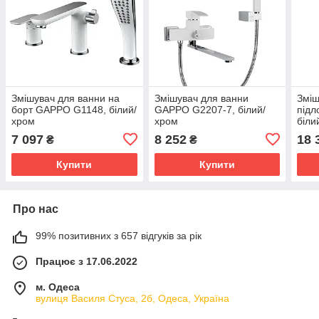
Змішувач для ванни на
Змішувач для ванни
Зміш
борт GAPPO G1148, білий/
GAPPO G2207-7, білий/
підл
хром
хром
біли
7 097
8 252
18 
₴
₴
Купити
Купити
Про нас
99% позитивних з 657 відгуків за рік
Працює з 17.06.2022
м. Одеса
вулиця Василя Стуса, 2б, Одеса, Україна