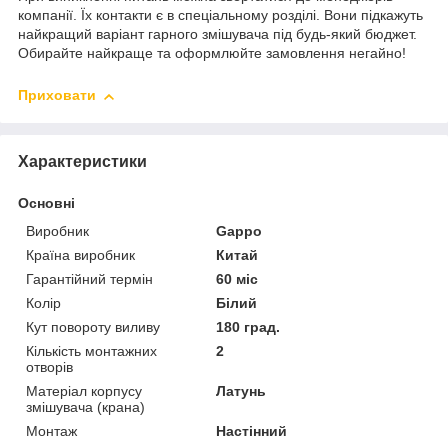
компанії. Їх контакти є в спеціальному розділі. Вони підкажуть
найкращий варіант гарного змішувача під будь-який бюджет.
Обирайте найкраще та оформлюйте замовлення негайно!
Приховати
Характеристики
Основні
Виробник
Gappo
Країна виробник
Китай
Гарантійний термін
60 міс
Колір
Білий
Кут повороту виливу
180 град.
Кількість монтажних
2
отворів
Матеріал корпусу
Латунь
змішувача (крана)
Монтаж
Настінний