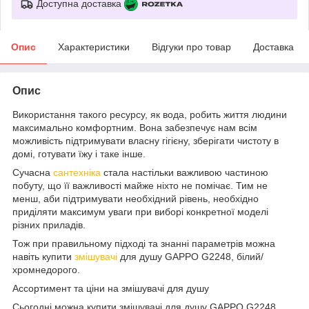
Доступна доставка
Опис
Характеристики
Відгуки про товар
Доставка
Опис
Використання такого ресурсу, як вода, робить життя людини
максимально комфортним. Вона забезпечує нам всім
можливість підтримувати власну гігієну, зберігати чистоту в
домі, готувати їжу і таке інше.
Сучасна
сантехніка
стала настільки важливою частиною
побуту, що її важливості майже ніхто не помічає. Тим не
менш, аби підтримувати необхідний рівень, необхідно
приділяти максимум уваги при виборі конкретної моделі
різних приладів.
Тож при правильному підході та знанні параметрів можна
навіть купити
змішувачі
для душу GAPPO G2248, білий/
хромнедорого.
Ассортимент та ціни на змішувачі для душу
Сьогодні можна купити змішувачі для душу GAPPO G2248,