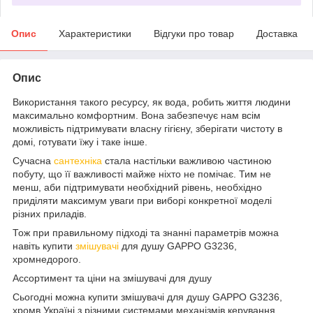
Опис
Характеристики
Відгуки про товар
Доставка
Опис
Використання такого ресурсу, як вода, робить життя людини
максимально комфортним. Вона забезпечує нам всім
можливість підтримувати власну гігієну, зберігати чистоту в
домі, готувати їжу і таке інше.
Сучасна
сантехніка
стала настільки важливою частиною
побуту, що її важливості майже ніхто не помічає. Тим не
менш, аби підтримувати необхідний рівень, необхідно
приділяти максимум уваги при виборі конкретної моделі
різних приладів.
Тож при правильному підході та знанні параметрів можна
навіть купити
змішувачі
для душу GAPPO G3236,
хромнедорого.
Ассортимент та ціни на змішувачі для душу
Сьогодні можна купити змішувачі для душу GAPPO G3236,
хромв Україні з різними системами механізмів керування