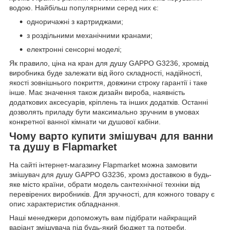
водою. Найбільш популярними серед них є:
одноричажні з картриджами;
з роздільними механічними кранами;
електронні сенсорні моделі;
Як правило, ціна на кран для душу GAPPO G3236, хромвід
виробника буде залежати від його складності, надійності,
якості зовнішнього покриття, довжини строку гарантії і таке
інше. Має значення також дизайн вироба, наявність
додаткових аксесуарів, кріплень та інших додатків. Останні
дозволять приладу бути максимально зручним в умовах
конкретної ванної кімнати чи душової кабіни.
Чому варто купити змішувач для ванни
та душу в Flapmarket
На сайті інтернет-магазину Flapmarket можна замовити
змішувач для душу GAPPO G3236, хромз доставкою в будь-
яке місто країни, обрати модель сантехнічної техніки від
перевірених виробників. Для зручності, для кожного товару є
опис характеристик обладнання.
Наші менеджери допоможуть вам підібрати найкращий
варіант змішувача під будь-який бюджет та потреби.