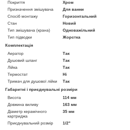
Покриття
Хром
Призначення змішувача
Для ванни
Спосіб монтажу
Горизонтальний
Стан
Новий
Тип змішувача (крана)
Одноважільний
Тип підводки
Жорстка
Комплектація
Аератор
Так
Душовий шланг
Так
Лійка
Так
Термостат
Ні
Тримач для душової лійки
Так
Габаритні і приєднувальні розміри
Висота
114 мм
Довжина виливу
163 мм
Діаметр керамічного
35 мм
картриджа
Приєднувальний розмір
1/2"