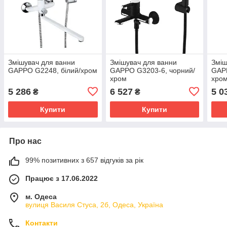
Змішувач для ванни
Змішувач для ванни
Зміш
GAPPO G2248, білий/хром
GAPPO G3203-6, чорний/
GAP
хром
хро
5 286
6 527
5 0
₴
₴
Купити
Купити
Про нас
99% позитивних з 657 відгуків за рік
Працює з 17.06.2022
м. Одеса
вулиця Василя Стуса, 2б, Одеса, Україна
Контакти