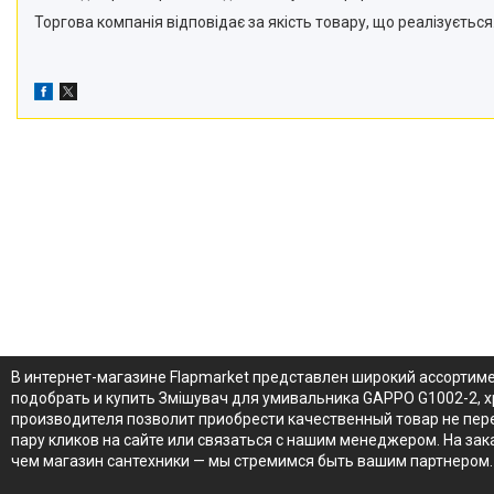
Торгова компанія відповідає за якість товару, що реалізується.
В интернет-магазине Flapmarket представлен широкий ассортим
подобрать и купить Змішувач для умивальника GAPPO G1002-2, х
производителя позволит приобрести качественный товар не пере
пару кликов на сайте или связаться с нашим менеджером. На за
чем магазин сантехники — мы стремимся быть вашим партнером.