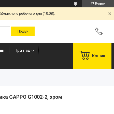
Кошик
айближчого робочого дня (10.08).
ін
Про нас
Кошик
ика GAPPO G1002-2, хром