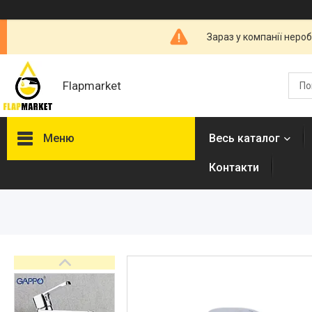
Зараз у компанії неро
Flapmarket
Меню
Весь каталог
Контакти
Опалювальна техніка
Змішувачі
Гігієнічні душі
Душова програма
Душові трапи, дренажні
канали
Аксесуари для ванної