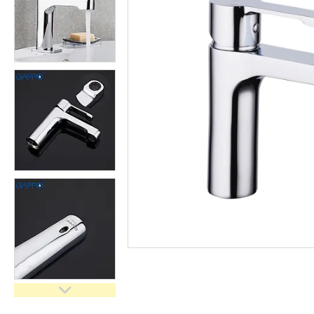
кімнати
Запчастини та комплектуючі
Гнучкі шланги (підведення)
Кухонні мийки
Рушникосушарки
Матеріали для влаштування
теплої підлоги
Запірно-регулююча
арматура
Фільтри для води
Насосне обладнання
Інструмент
Пакувальні сантехнічні
матеріали