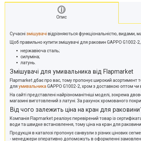
Опис
Сучасні
змішувачі
відрізняються функціональністю, видами, м
Щоб правильно купити змішувачі для раковин GAPPO G1002-2, хр
нержавіюча сталь;
силуміна;
латунь.
Змішувачі для умивальника від Flapmarket
Flapmarket дбає про вас, тому пропонує широкий асортимент то
для
умивальника
GAPPO G1002-2, хром з доставкою оптом чи в
На сайті представлені найрізноманітніші моделі, зокрема двов
магазині виготовлений з латуні. За рахунок хромованого покр
Від чого залежить ціна на кран для раковини
Компанія Flapmarket реалізує перевірений товар із сертифіка
води та швидке встановлення, тому ціна на кран для раковини
Продукція в каталозі пропонує санвузли з різних цінових се
- менеджери оперативно допоможуть в оформленні замовлен