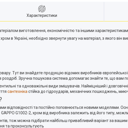
Характеристики
атеріалом виготовлення, економічністю та іншими характеристикам
ом в Україні, необхідно звернути увагу на матеріал, з якого він в
вару. Тут ви знайдете продукцію відомих виробників європейської 
 роздріб. Зручна пошукова система допомагає знайти те, що вам по
ентильні та одноважільні види змішувачів. Найміцніший і довговіч
иття
сантехніка
стійка до гідроударів, механічних пошкоджень, миюч
?
тами відповідності та постійно поповнюється новими моделями. Ос
 GAPPO G1002-2, хром від виробника залежить від його типу, можл
гментів, тож можна підібрати найбільш привабливий варіант за ва
ня та проконсультують