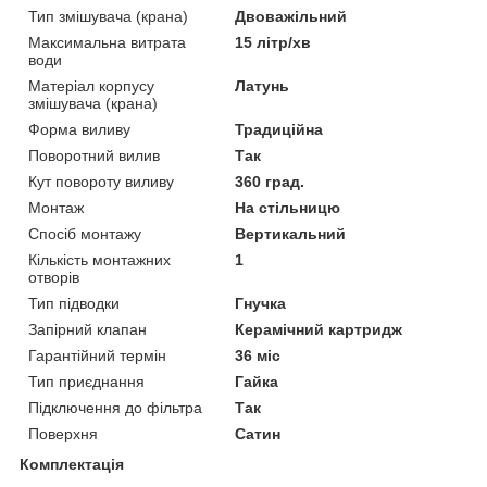
Тип змішувача (крана)
Двоважільний
Максимальна витрата
15 літр/хв
води
Матеріал корпусу
Латунь
змішувача (крана)
Форма виливу
Традиційна
Поворотний вилив
Так
Кут повороту виливу
360 град.
Монтаж
На стільницю
Спосіб монтажу
Вертикальний
Кількість монтажних
1
отворів
Тип підводки
Гнучка
Запірний клапан
Керамічний картридж
Гарантійний термін
36 міс
Тип приєднання
Гайка
Підключення до фільтра
Так
Поверхня
Сатин
Комплектація